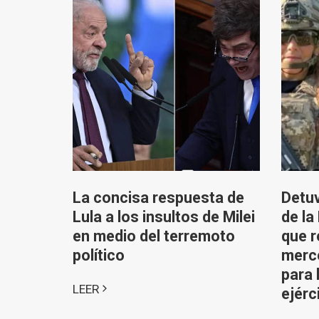
La concisa respuesta de
Detuv
Lula a los insultos de Milei
de la
en medio del terremoto
que r
político
merce
para 
LEER
ejérc