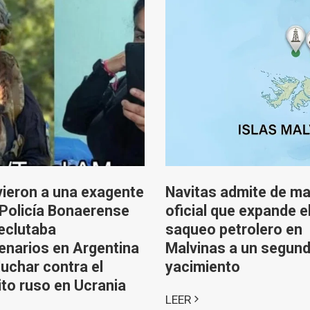
ieron a una exagente
Navitas admite de m
 Policía Bonaerense
oficial que expande e
eclutaba
saqueo petrolero en
narios en Argentina
Malvinas a un segun
luchar contra el
yacimiento
ito ruso en Ucrania
LEER