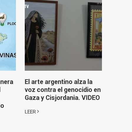
anera
El arte argentino alza la
l
voz contra el genocidio en
Gaza y Cisjordania. VIDEO
do
LEER