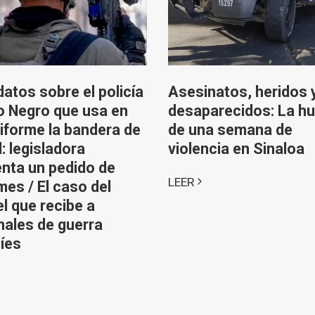
atos sobre el policía
Asesinatos, heridos 
o Negro que usa en
desaparecidos: La hu
iforme la bandera de
de una semana de
l: legisladora
violencia en Sinaloa
nta un pedido de
LEER
mes / El caso del
l que recibe a
nales de guerra
líes