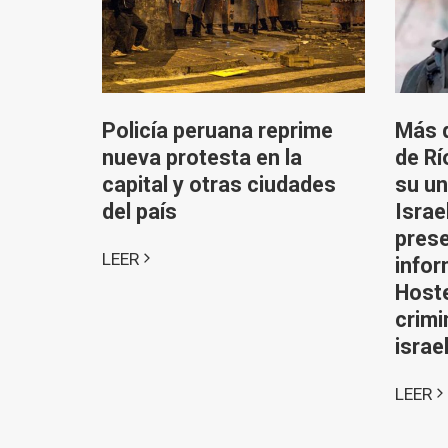
Policía peruana reprime
Más d
nueva protesta en la
de Rí
capital y otras ciudades
su un
del país
Israe
prese
LEER
infor
Hoste
crimi
israe
LEER