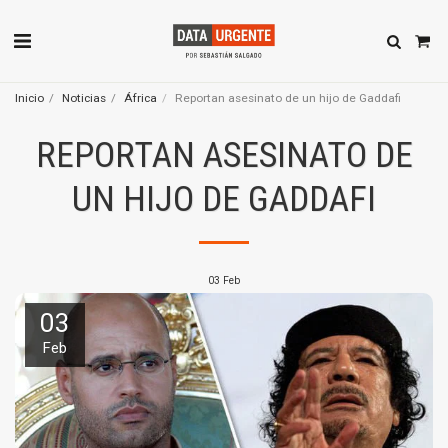
Inicio
Noticias
África
Reportan asesinato de un hijo de Gaddafi
REPORTAN ASESINATO DE
UN HIJO DE GADDAFI
03
Feb
03
Feb