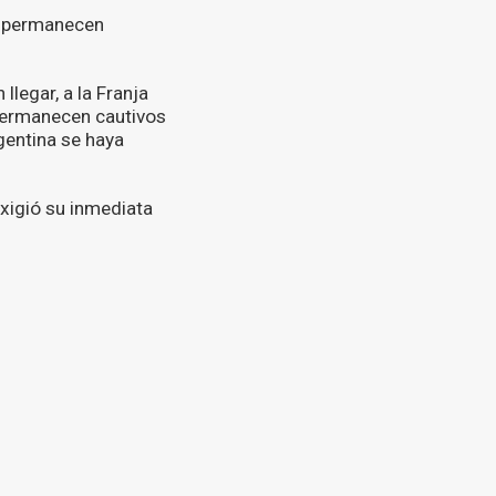
 y permanecen
llegar, a la Franja
 permanecen cautivos
rgentina se haya
exigió su inmediata