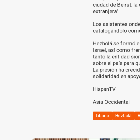
ciudad de Beirut, la
extranjera”.
Los asistentes onde
catalogándolo como 
Hezbolá se formó en
Israel, así como fre
tanto la entidad si
sobre el país para 
La presión ha crec
solidaridad en apoyo
HispanTV
Asia Occidental
Líbano
Hezbolá
B