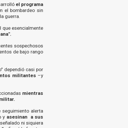
sarrolló
el programa
en el bombardeo sin
la guerra.
al que esencialmente
ana".
agentes sospechosos
mentos de bajo rango
o" dependió casi por
ntos militantes
–y
eccionadas
mientras
militar.
 seguimiento alerta
o y
asesinan a sus
señalado ni siquiera