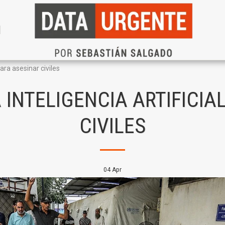
N
 para asesinar civiles
A INTELIGENCIA ARTIFICI
CIVILES
04
Apr