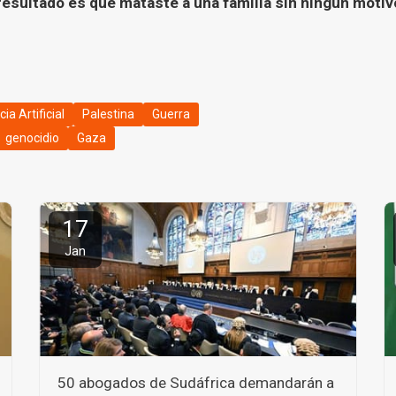
resultado es que mataste a una familia sin ningún motivo
cia Artificial
Palestina
Guerra
genocidio
Gaza
17
Jan
50 abogados de Sudáfrica demandarán a