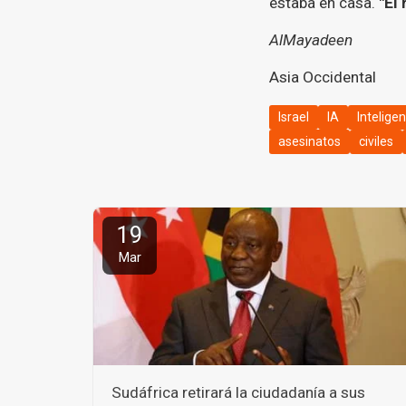
estaba en casa.
"El 
AlMayadeen
Asia Occidental
Israel
IA
Inteligen
asesinatos
civiles
19
Mar
Sudáfrica retirará la ciudadanía a sus