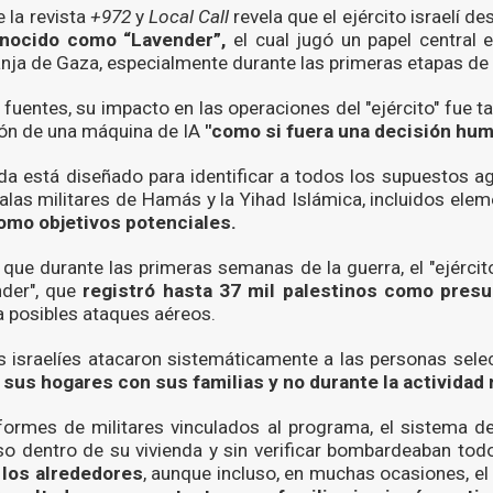
 la revista
+972
y
Local Call
revela que el ejército israelí de
onocido como “Lavender”,
el cual jugó un papel central 
anja de Gaza, especialmente durante las primeras etapas de 
 fuentes, su impacto en las operaciones del "ejército" fue t
ión de una máquina de IA
"como si fuera una decisión hum
nda está diseñado para identificar a todos los supuestos 
 alas militares de Hamás y la Yihad Islámica, incluidos ele
omo objetivos potenciales.
 que durante las primeras semanas de la guerra, el "ejércit
der", que
registró hasta 37 mil palestinos como presu
a posibles ataques aéreos.
s israelíes atacaron sistemáticamente a las personas sel
sus hogares con sus familias y no durante la actividad 
formes de militares vinculados al programa, el sistema de
o dentro de su vivienda y sin verificar bombardeaban tod
e los alrededores
, aunque incluso, en muchas ocasiones, el 