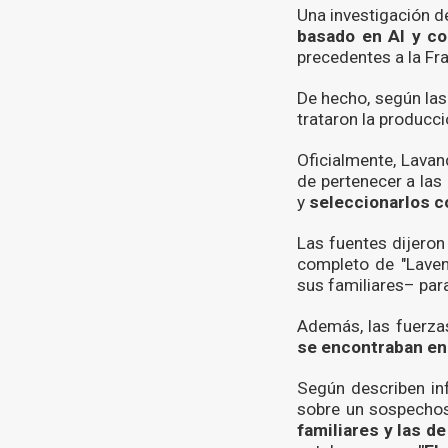
Una investigación de
basado en AI y c
precedentes a la Fr
De hecho, según las
trataron la producc
Oficialmente, Lava
de pertenecer a las
y
seleccionarlos c
Las fuentes dijeron
completo de "Laven
sus familiares– par
Además, las fuerza
se encontraban en 
Según describen in
sobre un sospechos
familiares y las d