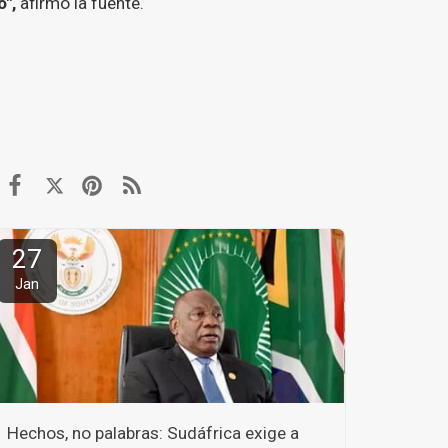
",
afirmó la fuente.
27
Jan
Hechos, no palabras: Sudáfrica exige a