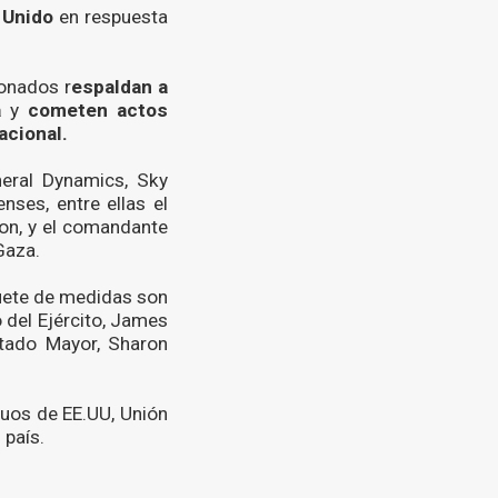
 Unido
en respuesta
ionados r
espaldan a
a
y
cometen actos
acional.
eral Dynamics, Sky
nses, entre ellas el
ton, y el comandante
Gaza.
quete de medidas son
 del Ejército, James
Estado Mayor, Sharon
duos de EE.UU, Unión
 país.