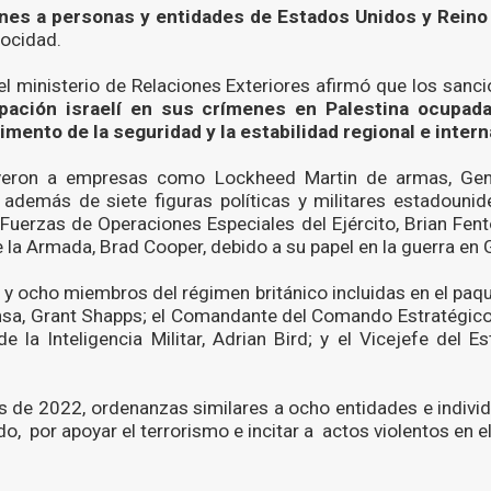
nes a personas y entidades de Estados Unidos y Reino
rocidad.
l ministerio de Relaciones Exteriores afirmó que los sanc
pación israelí en sus crímenes en Palestina ocupad
imento de la seguridad y la estabilidad regional e intern
yeron a empresas como Lockheed Martin de armas, Gen
demás de siete figuras políticas y militares estadounide
uerzas de Operaciones Especiales del Ejército, Brian Fen
e la Armada, Brad Cooper, debido a su papel en la guerra en 
 y ocho miembros del régimen británico incluidas en el pa
nsa, Grant Shapps; el Comandante del Comando Estratégico
de la Inteligencia Militar, Adrian Bird; y el Vicejefe del 
es de 2022, ordenanzas similares a ocho entidades e indivi
o, por apoyar el terrorismo e incitar a actos violentos en el