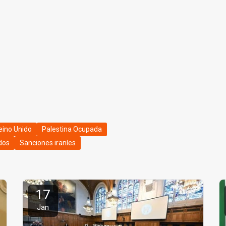
eino Unido
Palestina Ocupada
dos
Sanciones iraníes
17
Jan