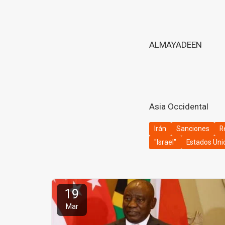
ALMAYADEEN
Asia Occidental
Irán
Sanciones
R
"Israel"
Estados Uni
19
Mar