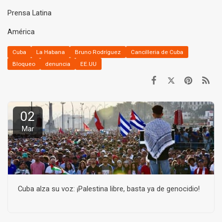
Prensa Latina
América
Cuba
La Habana
Bruno Rodríguez
Cancilleria de Cuba
Bloqueo
denuncia
EE.UU
02
Mar
Cuba alza su voz: ¡Palestina libre, basta ya de genocidio!