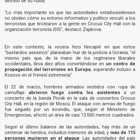
destino de su huida.
"Lo más importante es que las autoridades estadounidenses
no olviden cómo su entorno informativo y político vinculó a los
terroristas que tirotearon a la gente en Crocus City Hall con la
organización terrorista ISIS", destacó Zajárova.
En este contexto, la vocera hizo hincapié en que estos
"bastardos asesinos" planeaban huir de la justicia a Ucrania, "el
mismo país que, de la mano de los regímenes liberales
occidentales, lleva diez años convirtiéndose en
un centro de
propagación del terrorismo en Europa
, superando incluso a
Kosovo en el frenesí extremista".
El 22 de marzo, hombres armados vestidos con ropa de
camuflaje
abrieron fuego contra los asistentes
a un
concierto de la banda Picnik en la sala de conciertos Crocus
City Hall, en la región de Moscú. El ataque con armas de fuego
fue seguido por un incendio, que, según el Ministerio de
Emergencias, afectó un área de casi 13.000 metros cuadrados.
Según el último balance de las autoridades, hay más de un
centenar de heridos, incluidos menores de edad, y
más de 115
personas murieron en el ataque
. Las autoridades del país