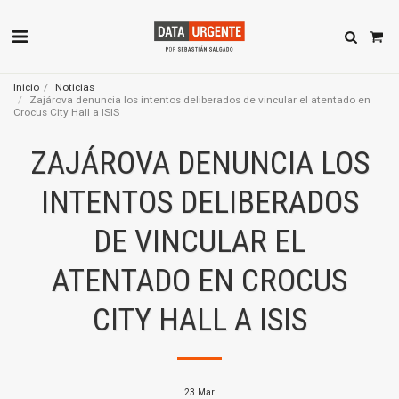
Inicio
Noticias
Zajárova denuncia los intentos deliberados de vincular el atentado en
Crocus City Hall a ISIS
ZAJÁROVA DENUNCIA LOS
INTENTOS DELIBERADOS
DE VINCULAR EL
ATENTADO EN CROCUS
CITY HALL A ISIS
23
Mar