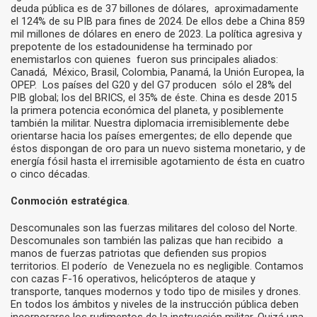
deuda pública es de 37 billones de dólares, aproximadamente
el 124% de su PIB para fines de 2024. De ellos debe a China 859
mil millones de dólares en enero de 2023. La política agresiva y
prepotente de los estadounidense ha terminado por
enemistarlos con quienes fueron sus principales aliados:
Canadá, México, Brasil, Colombia, Panamá, la Unión Europea, la
OPEP. Los países del G20 y del G7 producen sólo el 28% del
PIB global; los del BRICS, el 35% de éste. China es desde 2015
la primera potencia económica del planeta, y posiblemente
también la militar. Nuestra diplomacia irremisiblemente debe
orientarse hacia los países emergentes; de ello depende que
éstos dispongan de oro para un nuevo sistema monetario, y de
energía fósil hasta el irremisible agotamiento de ésta en cuatro
o cinco décadas.
Conmoción estratégica
.
Descomunales son las fuerzas militares del coloso del Norte.
Descomunales son también las palizas que han recibido a
manos de fuerzas patriotas que defienden sus propios
territorios. El poderío de Venezuela no es negligible. Contamos
con cazas F-16 operativos, helicópteros de ataque y
transporte, tanques modernos y todo tipo de misiles y drones.
En todos los ámbitos y niveles de la instrucción pública deben
incorporarse los rudimentos de la instrucción militar. Quizá una