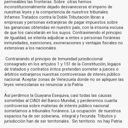
permeables las fronteras. Sobre otras hemos
inconstitucionalmente dejado desvanecerse el imperio de
nuestras leyes y la competencia de nuestros tribunales.
Infames Tratados contra la Doble Tributación libran a
empresas y personas extranjeras de pagar impuestos sobre
las ganancias obtenidas en nuestro país, con la irrisoria excusa
de que los cancelarán en los suyos. Contraviniendo el principio
de Igualdad, se intenta adjudicar a entes o personas foráneas
inmunidades, exenciones, exoneraciones y ventajas fiscales no
extensivas a los nacionales.
Contrariando el principio de Inmunidad jurisdiccional
consagrado en los artçulos 1 y 151 de la Constitución, legajos
de tratados y contratos írritos pretenden someter a jueces o
árbitros extranjeros nuestras controversias de interés público
nacional. Aceptar zonas de Venezuela donde no se apliquen las
leyes venezolanas es renunciar a la Patria.
Así perdimos la Guayana Esequiva, casi todas las causas
sometidas al CIADI del Banco Mundial, y perderemos cuanta
controversia sobre materias de interés público nacional
sometamos a tribunales foráneos. La ocupación de nuestros
espacios ha de ser soberana, integral y fecunda. Tributos y
jurisdicción han de ser territoriales. Sin territorio no hay Patria.