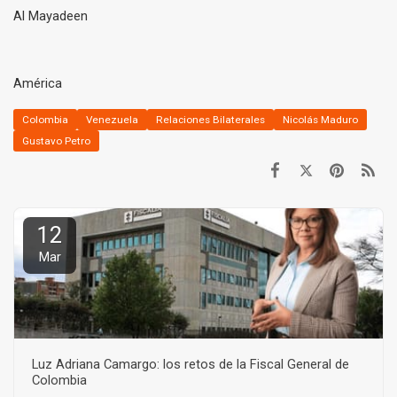
Al Mayadeen
América
Colombia
Venezuela
Relaciones Bilaterales
Nicolás Maduro
Gustavo Petro
12
Mar
Luz Adriana Camargo: los retos de la Fiscal General de
Colombia