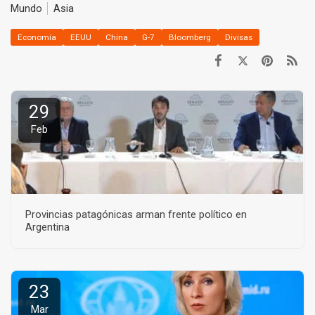
Mundo
Asia
Economía
EEUU
China
G-7
Bloomberg
Divisas
29
Feb
Provincias patagónicas arman frente político en
Argentina
23
Mar