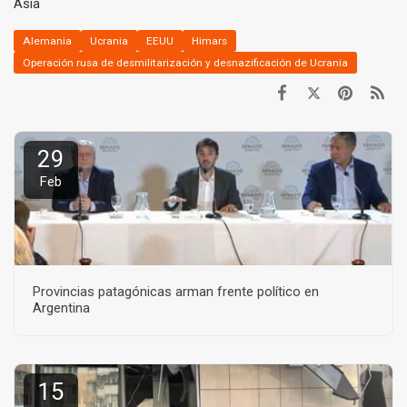
Asia
Alemania
Ucrania
EEUU
Himars
Operación rusa de desmilitarización y desnazificación de Ucrania
29
Feb
Provincias patagónicas arman frente político en
Argentina
15