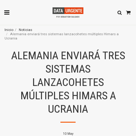
Inicio
Noticias
Alemania enviará tres sistemas lanzacohetes múltiples Himars a
Ucrania
ALEMANIA ENVIARÁ TRES
SISTEMAS
LANZACOHETES
MÚLTIPLES HIMARS A
UCRANIA
10
May