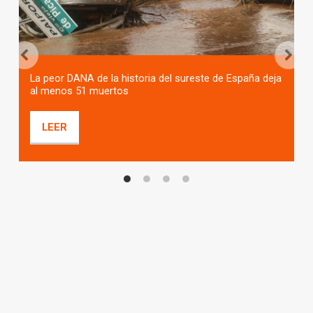
La peor DANA de la historia del sureste de España deja 
al menos 51 muertos
LEER