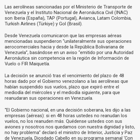
Las aerolíneas sancionadas por el Ministerio de Transporte de
Venezuela y el Instituto Nacional de Aeronáutica Civil (INAC)
son Iberia (España), TAP (Portugal), Avianca, Latam Colombia,
Turkish Airlines (Türkiye) y Gol (Brasil).
Desde Venezuela comunicaron que las empresas aéreas
mencionadas suspendieron “unilateralmente sus operaciones
aerocomerciales hacia y desde la República Bolivariana de
Venezuela”, basándose en un aviso “emitido por una Autoridad
Aeronáutica sin competencia en la región de Información de
Vuelo o FIR Maiquetía.
La decisión se anunció tras el vencimiento del plazo de 48
horas dado por el Gobierno venezolano a las aerolíneas que
habían suspendido sus vuelos, plazo que expiró entre el
mediodía del miércoles y el mediodía siguiente, para que
reanudaran sus operaciones en Venezuela.
“El Gobierno nacional, en una decisión soberana, les dijo a las
empresas (aéreas): si en 48 horas ustedes no reanudan los
vuelos, no los reanuden más. Quédense ustedes con sus
aviones y nosotros nos quedamos con nuestra dignidad y listo,
no hay problema” declaró el ministro de Interior, Justicia y Paz
de Venezuela, Diosdado Cabello en su programa semanal ‘Con