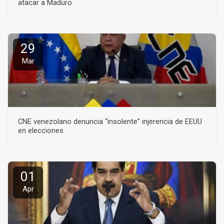
atacar a Maduro
29
Mar
CNE venezolano denuncia “insolente” injerencia de EEUU
en elecciones
01
Apr