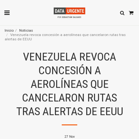
Inicio
Noticias
Venezuela revoca concesión a aerolíneas que cancelaron rutas tras
alertas de EEUU
VENEZUELA REVOCA
CONCESIÓN A
AEROLÍNEAS QUE
CANCELARON RUTAS
TRAS ALERTAS DE EEUU
27
Nov