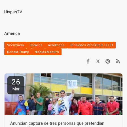
HispanTV
América
Veenzuela
Caracas
aerolíneas
Tensiones Venezuela-EEUU
Donald Trump
Nicolás Maduro
26
Mar
Anuncian captura de tres personas que pretendían