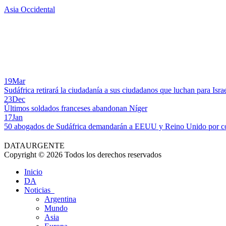
Asia Occidental
19
Mar
Sudáfrica retirará la ciudadanía a sus ciudadanos que luchan para Isra
23
Dec
Últimos soldados franceses abandonan Níger
17
Jan
50 abogados de Sudáfrica demandarán a EEUU y Reino Unido por co
DATAURGENTE
Copyright © 2026 Todos los derechos reservados
Inicio
DA
Noticias
Argentina
Mundo
Asia