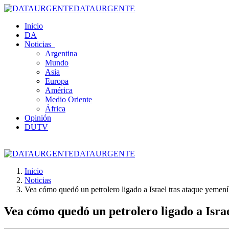
DATAURGENTE
Inicio
DA
Noticias
Argentina
Mundo
Asia
Europa
América
Medio Oriente
África
Opinión
DUTV
DATAURGENTE
Inicio
Noticias
Vea cómo quedó un petrolero ligado a Israel tras ataque yemení
Vea cómo quedó un petrolero ligado a Isra