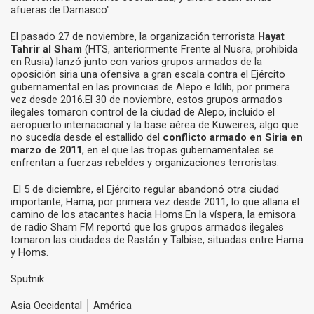
afueras de Damasco".
El pasado 27 de noviembre, la organización terrorista
Hayat
Tahrir al Sham
(HTS, anteriormente Frente al Nusra, prohibida
en Rusia) lanzó junto con varios grupos armados de la
oposición siria una ofensiva a gran escala contra el Ejército
gubernamental en las provincias de Alepo e Idlib, por primera
vez desde 2016.El 30 de noviembre, estos grupos armados
ilegales tomaron control de la ciudad de Alepo, incluido el
aeropuerto internacional y la base aérea de Kuweires, algo que
no sucedía desde el estallido del
conflicto armado en Siria en
marzo de 2011
, en el que las tropas gubernamentales se
enfrentan a fuerzas rebeldes y organizaciones terroristas.
El 5 de diciembre, el Ejército regular abandonó otra ciudad
importante, Hama, por primera vez desde 2011, lo que allana el
camino de los atacantes hacia Homs.En la víspera, la emisora
de radio Sham FM reportó que los grupos armados ilegales
tomaron las ciudades de Rastán y Talbise, situadas entre Hama
y Homs.
Sputnik
Asia Occidental
América