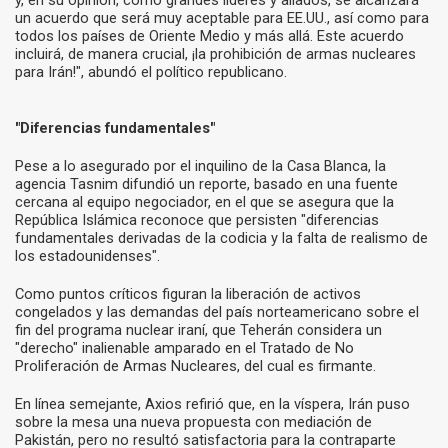
y, en su opinión, como grandes líderes y aliados, se alcanzará
un acuerdo que será muy aceptable para EE.UU., así como para
todos los países de Oriente Medio y más allá. Este acuerdo
incluirá, de manera crucial, ¡la prohibición de armas nucleares
para Irán!", abundó el político republicano.
"Diferencias fundamentales"
Pese a lo asegurado por el inquilino de la Casa Blanca, la
agencia Tasnim difundió un reporte, basado en una fuente
cercana al equipo negociador, en el que se asegura que la
República Islámica reconoce que persisten "diferencias
fundamentales derivadas de la codicia y la falta de realismo de
los estadounidenses".
Como puntos críticos figuran la liberación de activos
congelados y las demandas del país norteamericano sobre el
fin del programa nuclear iraní, que Teherán considera un
"derecho" inalienable amparado en el Tratado de No
Proliferación de Armas Nucleares, del cual es firmante.
En línea semejante, Axios refirió que, en la víspera, Irán puso
sobre la mesa una nueva propuesta con mediación de
Pakistán, pero no resultó satisfactoria para la contraparte