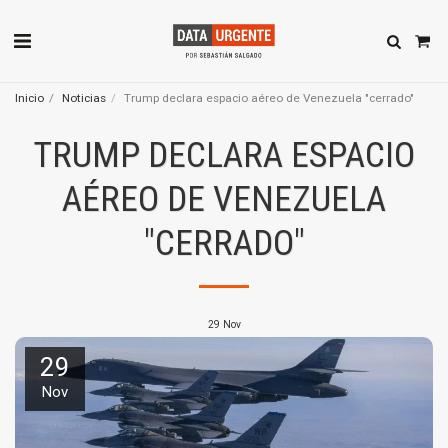
Inicio
Noticias
Trump declara espacio aéreo de Venezuela "cerrado"
TRUMP DECLARA ESPACIO
AÉREO DE VENEZUELA
"CERRADO"
29
Nov
29
Nov