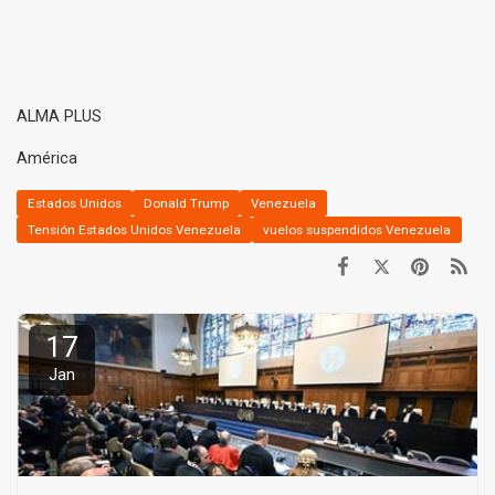
ALMA PLUS
América
Estados Unidos
Donald Trump
Venezuela
Tensión Estados Unidos Venezuela
vuelos suspendidos Venezuela
17
Jan