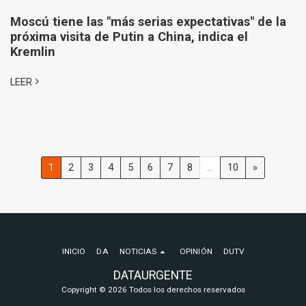
Moscú tiene las "más serias expectativas" de la
próxima visita de Putin a China, indica el
Kremlin
LEER
1
2
3
4
5
6
7
8
...
10
»
INICIO
DA
NOTICIAS
OPINIÓN
DUTV
DATAURGENTE
Copyright © 2026 Todos los derechos reservados