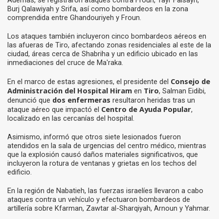
Además, se registraron ataques contra Froun, Tayr Falsayh,
Burj Qalawiyah y Srifa, así como bombardeos en la zona
comprendida entre Ghandouriyeh y Froun.
Los ataques también incluyeron cinco bombardeos aéreos en
las afueras de Tiro, afectando zonas residenciales al este de la
ciudad, áreas cerca de Shabriha y un edificio ubicado en las
inmediaciones del cruce de Ma'raka.
Consejo de
En el marco de estas agresiones, el presidente del
Administración del Hospital Hiram
Tiro
en
, Salman Eidibi,
dos enfermeras
denunció que
resultaron heridas tras un
Centro de Ayuda Popular
ataque aéreo que impactó el
,
localizado en las cercanías del hospital.
Asimismo, informó que otros siete lesionados fueron
atendidos en la sala de urgencias del centro médico, mientras
que la explosión causó daños materiales significativos, que
incluyeron la rotura de ventanas y grietas en los techos del
edificio.
En la región de Nabatieh, las fuerzas israelíes llevaron a cabo
ataques contra un vehículo y efectuaron bombardeos de
artillería sobre Kfarman, Zawtar al-Sharqiyah, Arnoun y Yahmar.