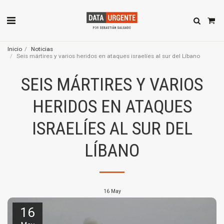
Inicio
Noticias
Seis mártires y varios heridos en ataques israelíes al sur del Líbano
SEIS MÁRTIRES Y VARIOS
HERIDOS EN ATAQUES
ISRAELÍES AL SUR DEL
LÍBANO
16
May
16