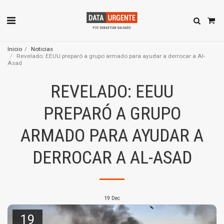
Inicio
Noticias
Revelado: EEUU preparó a grupo armado para ayudar a derrocar a Al-
Asad
REVELADO: EEUU
PREPARÓ A GRUPO
ARMADO PARA AYUDAR A
DERROCAR A AL-ASAD
19
Dec
19