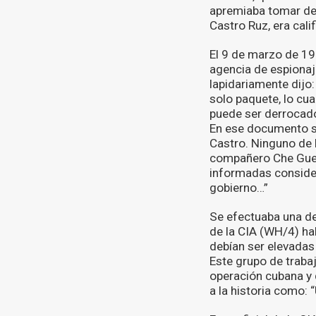
apremiaba tomar dec
Castro Ruz, era cal
El 9 de marzo de 196
agencia de espionaj
lapidariamente dijo
solo paquete, lo cua
puede ser derrocado 
En ese documento se 
Castro. Ninguno de 
compañero Che Guev
informadas consider
gobierno…”
Se efectuaba una de
de la CIA (WH/4) h
debían ser elevadas 
Este grupo de trabaj
operación cubana y 
a la historia como: