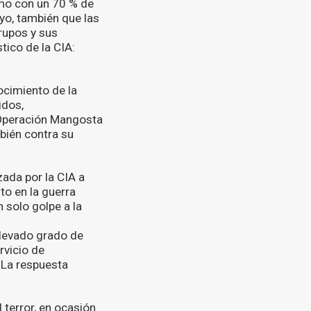
imo con un 70 % de
oyo, también que las
grupos y sus
tico de la CIA:
ocimiento de la
idos,
 Operación Mangosta
mbién contra su
zada por la CIA a
to en la guerra
 solo golpe a la
 elevado grado de
rvicio de
 La respuesta
 terror, en ocasión