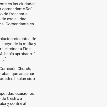
ente en las ciudades
ces comandante Raúl
o de fracasar el
o de esa ciudad.
da del Comandante en
volucionario antes de
l apoyo de la mafia y
a eliminar a Fidel
A, había aprobado: "
. ]".
 Comisión Church,
deraban que asesinar
ividades habían sido
epetidas ocasiones:
to de Castro a
uba y contra el