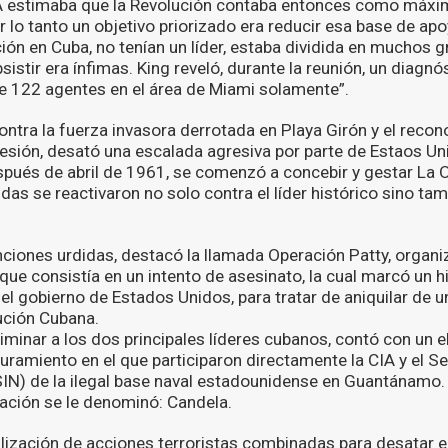
CIA estimaba que la Revolución contaba entonces como máx
r lo tanto un objetivo priorizado era reducir esa base de ap
ión en Cuba, no tenían un líder, estaba dividida en muchos 
sistir era ínfimas. King reveló, durante la reunión, un diagnós
e 122 agentes en el área de Miami solamente”.
ontra la fuerza invasora derrotada en Playa Girón y el recon
resión, desató una escalada agresiva por parte de Estaos Un
pués de abril de 1961, se comenzó a concebir y gestar La
das se reactivaron no solo contra el líder histórico sino ta
nciones urdidas, destacó la llamada Operación Patty, organi
e consistía en un intento de asesinato, la cual marcó un hi
el gobierno de Estados Unidos, para tratar de aniquilar de un
lución Cubana.
liminar a los dos principales líderes cubanos, contó con un
ramiento en el que participaron directamente la CIA y el Se
(SIN) de la ilegal base naval estadounidense en Guantánamo.
ración se le denominó: Candela.
alización de acciones terroristas combinadas para desatar el