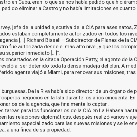
stro en Cuba, eran lo que se nos había pedido que hiciéramos
 pedido eliminar a Castro y no había limitaciones en cuanto a
vey, jefe de la unidad ejecutiva de la CIA para asesinatos, ZR-R
ntados estaban completamente autorizados en todos los niv
 agencia [...] Richard Bissell —Subdirector de Planes de la CI
tro fue autorizada desde el más alto nivel, y que los compl
u superior inmediato [...]".
es encartados en la citada Operación Patty, el agente de la C
, reveló al ser detenido toda la densa madeja del plan. A me
erido agente viajó a Miami, para renovar sus misiones, tras
 burguesas, De la Riva había sido director de un órgano de p
rósperos negocios en la Isla durante los años cincuenta. En 
onarios de la agencia, que finalmente lo captan.
es tareas para los funcionarios de la CIA en La Habana hast
en las relaciones diplomáticas, después realizó varios viaj
namiento especializado para las nuevas misiones y se le en
rea, a una finca de su propiedad.