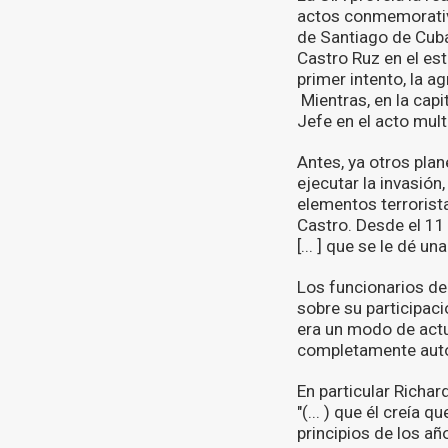
actos conmemorativo
de Santiago de Cuba
Castro Ruz en el es
primer intento, la a
Mientras, en la capi
Jefe en el acto mult
Antes, ya otros plan
ejecutar la invasión
elementos terrorista
Castro. Desde el 11 
[... ] que se le dé u
Los funcionarios de
sobre su participaci
era un modo de actu
completamente autori
En particular Richa
"(... ) que él creía 
principios de los a