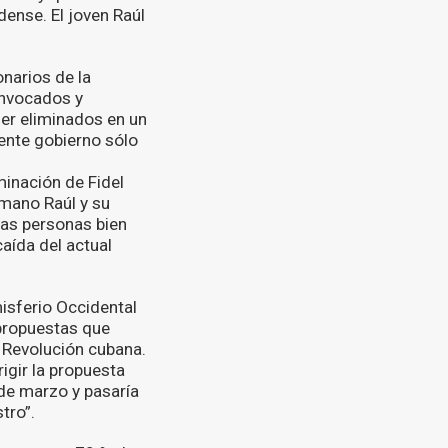
ense. El joven Raúl
onarios de la
onvocados y
ser eliminados en un
sente gobierno sólo
minación de Fidel
rmano Raúl y su
as personas bien
aída del actual
misferio Occidental
propuestas que
a Revolución cubana.
igir la propuesta
de marzo y pasaría
tro”.