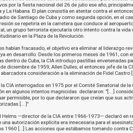
s por la fiesta nacional del 26 de julio ese año, principalm
 y La Habana. El plan consistía en atentar contra el enton
tadio de Santiago de Cuba y como segunda opción, en el cas
gresión se repetiría en la carretera que conduce al aeropuert
tal, un grupo terrorista ejecutaría otro intento contra la vi
itudinario en la Plaza de la Revolución.
es habían fracasado, el objetivo era eliminar al liderazgo re
, ya en desarrollo. Desde los primeros meses de 1961, con e
s dentro de Cuba, la CIA introdujo pastillas envenenadas par
de diciembre de 1959, Allen Dulles, el entonces jefe de la CI
na abarcadora consideración a la eliminación de Fidel Castro [..
 la CIA interrogados en 1975 por el Comité Senatorial de la
ón en algunos intentos magnicidas declararon: "[... ] consi
ar permisible, por lo que declararon que creían que sus act
zadas [... ]"
rd Helms —director de la CIA entre 1966-1973— declaró en r
que una autorización explícita era innecesaria para el asesina
ños 1960 [...] Las acciones que estábamos tomando contra C