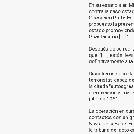
En su estancia en Mi
contra la base esta
Operación Patty. En 
propuesto la present
estado promoviendo 
Guantánamo [... ]".
Después de su regres
que: "[... ] están l
definitivamente a la 
Discutieron sobre la
terroristas capaz 
la citada "autoagre
una invasión armada
julio de 1961.
La operación en curs
contactos con un gru
Naval de la Base. E
la tribuna del acto 