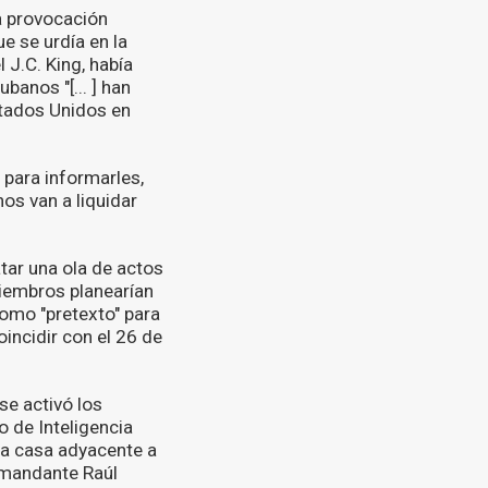
na provocación
e se urdía en la
 J.C. King, había
banos "[... ] han
stados Unidos en
 para informarles,
nos van a liquidar
atar una ola de actos
iembros planearían
como "pretexto" para
incidir con el 26 de
se activó los
o de Inteligencia
na casa adyacente a
comandante Raúl