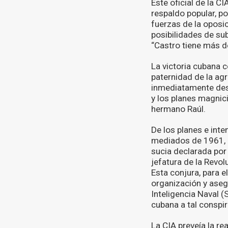
Este oficial de la 
respaldo popular, po
fuerzas de la oposic
posibilidades de sub
“Castro tiene más d
La victoria cubana c
paternidad de la ag
inmediatamente des
y los planes magnici
hermano Raúl.
De los planes e inte
mediados de 1961, qu
sucia declarada por 
jefatura de la Revo
Esta conjura, para e
organización y asegu
Inteligencia Naval 
cubana a tal conspi
La CIA preveía la re