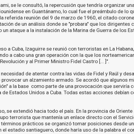
ami, se le consultó, la repercusión que tendría organizar u
dounidense en Guantánamo, lo cual fue el preámbulo de lo qu
la referida reunión del 9 de marzo de 1960, el citado coronel
ación de un análisis donde se "probara" que los dirigentes cu
un ataque a la instalación de la Marina de Guerra de los E
o a Cuba, Izaguirre se reunió con terroristas en La Habana,
levando a cabo una gran operación con la que los norteamerica
Revolución y al Primer Ministro Fidel Castro [... ]".
 necesidad de atentar contra las vidas de Fidel y Raúl y des
de provocar un alzamiento armado. Se acordó que algunos m
sión" a la base como parte de una provocación que serviría 
 de Estados Unidos a Cuba. Todas estas acciones debían co
o, se extendió hacia todo el país. En la provincia de Oriente 
po terrorista que mantenía un enlace directo con el Servici
n términos prácticos se organizó tomar posiciones desde u
en el estadio santiaguero, donde haría uso de la palabra el 