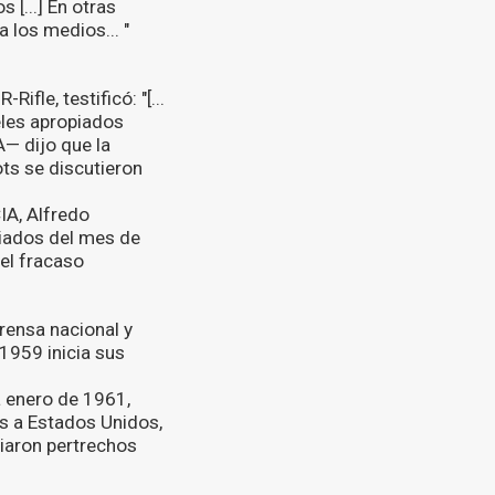
 [...] En otras
 los medios... "
ifle, testificó: "[...
eles apropiados
A— dijo que la
ots se discutieron
IA, Alfredo
diados del mes de
 el fracaso
rensa nacional y
1959 inicia sus
a enero de 1961,
es a Estados Unidos,
viaron pertrechos