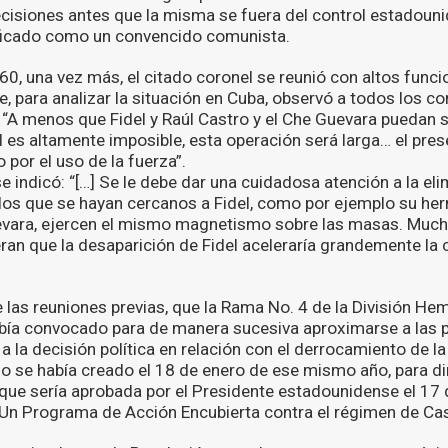
isiones antes que la misma se fuera del control estadounid
ificado como un convencido comunista.
0, una vez más, el citado coronel se reunió con altos funci
e, para analizar la situación en Cuba, observó a todos los c
: “A menos que Fidel y Raúl Castro y el Che Guevara puedan 
l es altamente imposible, esta operación será larga… el pre
por el uso de la fuerza”.
indicó: “[…] Se le debe dar una cuidadosa atención a la eli
los que se hayan cercanos a Fidel, como por ejemplo su he
ara, ejercen el mismo magnetismo sobre las masas. Much
an que la desaparición de Fidel aceleraría grandemente la c
 las reuniones previas, que la Rama No. 4 de la División He
abía convocado para de manera sucesiva aproximarse a las 
a la decisión política en relación con el derrocamiento de l
o se había creado el 18 de enero de ese mismo año, para dir
que sería aprobada por el Presidente estadounidense el 17 
 “Un Programa de Acción Encubierta contra el régimen de Cas