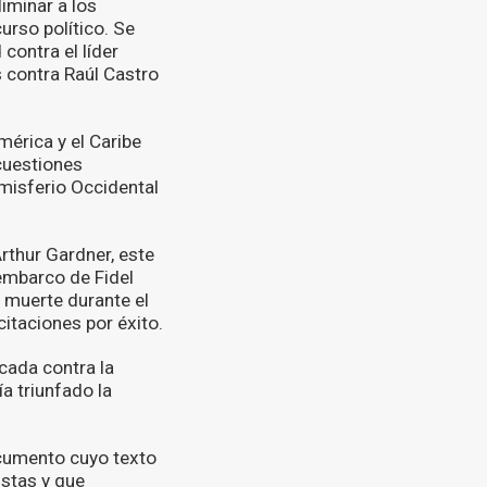
iminar a los
urso político. Se
contra el líder
 contra Raúl Castro
érica y el Caribe
 cuestiones
emisferio Occidental
thur Gardner, este
sembarco de Fidel
u muerte durante el
citaciones por éxito.
cada contra la
ía triunfado la
ocumento cuyo texto
istas y que