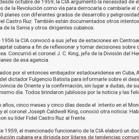
 desde octubre de 1959, la CIA argumentó la necesidad de el
es de la Revolución como vía para derrocarla o cambiarle el c
 planes con diferentes grados de desarrollo y peligrosidad 
del Castro Ruz. También están documentados otros intentos
a de la Serna y otros dirigentes cubanos.
e 1956 la CIA convocó a sus jefes de estaciones en Centroam
capital cubana a fin de reflexionar y tomar decisiones sobre
ea. Concurrió el coronel J. C. King, jefe de la División del H
Planes de esa agencia.
ados por el entonces embajador estadounidense en Cuba, Ar
 del dictador Fulgencio Batista para informarle sobre el de
ovincia de Oriente y la confirmación, sin lugar a dudas, de s
mo día. Todos brindaron jubilosos por la noticia y las feli
o años, cinco meses y cinco días desde el intento en el Mon
 y el coronel Joseph Caldwell King, conoció otra noticia: Hab
n su líder Fidel Castro Ruz al frente.
de 1959, el mencionado funcionario de la CIA elaboró un d
olución cubana era dirigida por líderes de tendencias comun