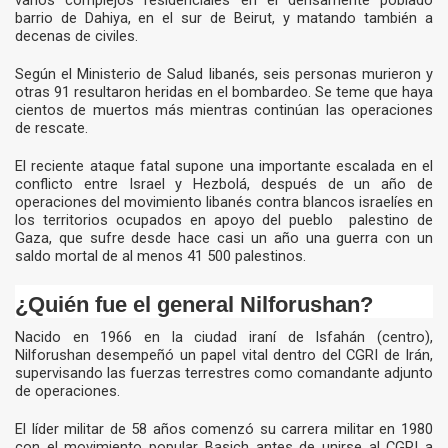
varios complejos residenciales en el densamente poblado
barrio de Dahiya, en el sur de Beirut, y matando también a
decenas de civiles.
Según el Ministerio de Salud libanés, seis personas murieron y
otras 91 resultaron heridas en el bombardeo. Se teme que haya
cientos de muertos más mientras continúan las operaciones
de rescate.
El reciente ataque fatal supone una importante escalada en el
conflicto entre Israel y Hezbolá, después de un año de
operaciones del movimiento libanés contra blancos israelíes en
los territorios ocupados en apoyo del pueblo palestino de
Gaza, que sufre desde hace casi un año una guerra con un
saldo mortal de al menos 41 500 palestinos.
¿Quién fue el general Nilforushan?
Nacido en 1966 en la ciudad iraní de Isfahán (centro),
Nilforushan desempeñó un papel vital dentro del CGRI de Irán,
supervisando las fuerzas terrestres como comandante adjunto
de operaciones.
El líder militar de 58 años comenzó su carrera militar en 1980
con el movimiento popular Basich antes de unirse al CGRI a