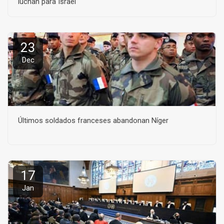
luchan para Israel
23
Dec
Últimos soldados franceses abandonan Níger
17
Jan