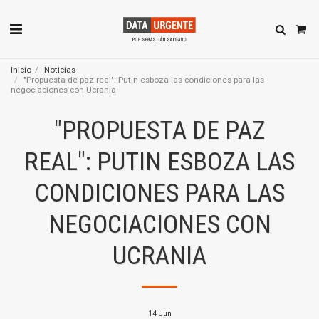
Inicio
Noticias
"Propuesta de paz real": Putin esboza las condiciones para las
negociaciones con Ucrania
"PROPUESTA DE PAZ
REAL": PUTIN ESBOZA LAS
CONDICIONES PARA LAS
NEGOCIACIONES CON
UCRANIA
14
Jun