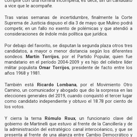
compite con una nómina incompleta, es decir, sin un candidato
a vice que le acompañe.
Tras varias semanas de incertidumbre, finalmente la Corte
Suprema de Justicia dispuso el día 3 de mayo que Mulino podrá
competir, en un fallo no exento de polémicas y que atendió a
consideraciones de índole más política que jurídica.
Por debajo del favorito, se disputan la segunda plaza otros tres
candidatos, a mayor o menor distancia según los diferentes
sondeos.
Martín Torrijos
, por el Partido Popular, quien fue
mandatario en el período 2004-2009 y es hijo del célebre líder
militar populista
Omar Torrijos
, presidente de facto entre los
años 1968 y 1981.
También está
Ricardo Lombana
, por el Movimiento Otro
Camino, un comunicador y abogado que dio la sorpresa en las
elecciones generales del 2019, cuando conquistó el tercer lugar
como candidato independiente y obtuvo el 18.78 por ciento de
los votos.
Y cierra la terna
Rómulo Roux
, un funcionario clave del
gobierno de Martinelli que estuvo al frente de la Cancillería y de
la administración del estratégico canal interocéanico, y que se
presenta al frente de una alianza entre Cambio Democrático y