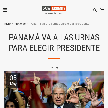
Inicio
Noticias
Panamá va a las urnas para elegir presidente
PANAMÁ VA A LAS URNAS
PARA ELEGIR PRESIDENTE
05
May
05
May