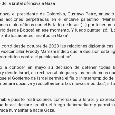
o de la brutal ofensiva a Gaza.
mayo, el presidente de Colombia, Gustavo Petro, anunció 
las acciones perpetradas en el enclave palestino. "Mañ
nes diplomáticas con el Estado de Israel (...) por tener un 
rio desde Bogotá en ese momento. Y luego puntualizó: “L
ante los acontecimientos en Gaza”.
te, cortó desde octubre de 2023 las relaciones diplomáticas 
 vicecanciller Freddy Mamani indicó que la decisión está li
ometidos contra el pueblo palestino”
io a conocer en mayo su decisión de detener todas l
 y desde Israel, en rechazo al bloqueo y las conducions qu
a que el Gobierno de Israel permita el flujo ininterrumpido d
mentará decisiva y resueltamente las nuevas medidas”, info
 había puesto restricciones comerciales a Israel, y expres
e Israel declare un alto el fuego de inmediato y permita 
yuda humanitaria hacia Gaza.