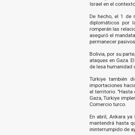
Israel en el context
De hecho, el 1 de 
diplomáticos por 
romperán las relacio
aseguró el mandata
permanecer pasivos 
Bolivia, por su par
ataques en Gaza. El
de lesa humanidad c
Türkiye también d
importaciones hacia
el territorio. "Hast
Gaza, Türkiye imple
Comercio turco.
En abril, Ankara ya
mantendrá hasta qu
ininterrumpido de a