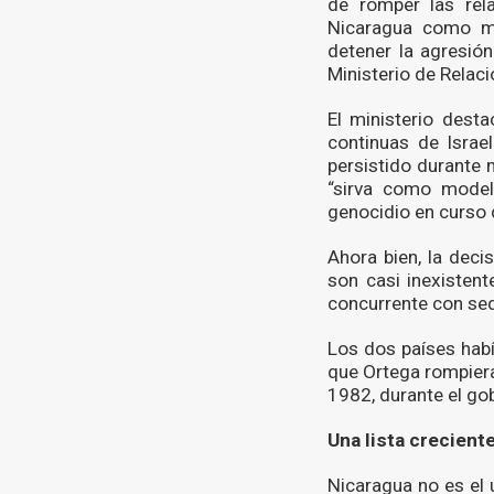
de romper las rela
Nicaragua como mi
detener la agresión
Ministerio de Relac
El ministerio dest
continuas de Israe
persistido durante
“sirva como model
genocidio en curso d
Ahora bien, la deci
son casi inexisten
concurrente con se
Los dos países habí
que Ortega rompiera
1982, durante el go
Una lista crecient
Nicaragua no es el 