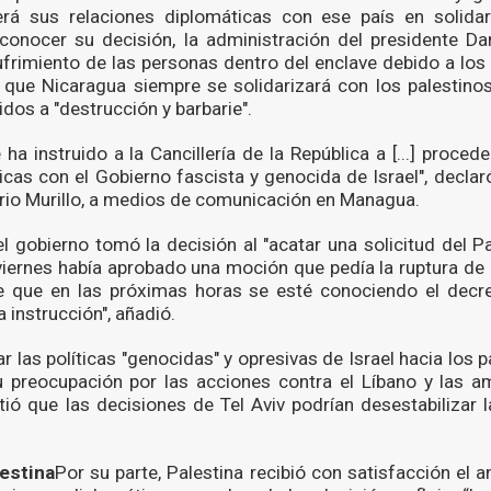
rá sus relaciones diplomáticas con ese país en solidar
 conocer su decisión, la administración del presidente Da
ufrimiento de las personas dentro del enclave debido a los 
 que Nicaragua siempre se solidarizará con los palestino
dos a "destrucción y barbarie".
ha instruido a la Cancillería de la República a [...] procede
icas con el Gobierno fascista y genocida de Israel", declaró
rio Murillo, a medios de comunicación en Managua.
el gobierno tomó la decisión al "acatar una solicitud del P
viernes había aprobado una moción que pedía la ruptura de l
e que en las próximas horas se esté conociendo el decre
 instrucción", añadió.
las políticas "genocidas" y opresivas de Israel hacia los p
 preocupación por las acciones contra el Líbano y las am
tió que las decisiones de Tel Aviv podrían desestabilizar l
estina
Por su parte, Palestina recibió con satisfacción el 