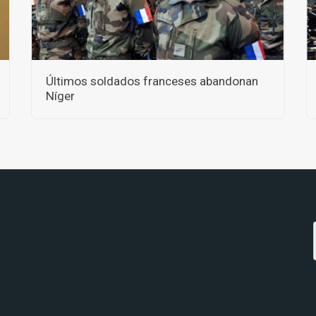
Últimos soldados franceses abandonan
Níger