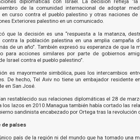
ciones diplomáticas con Israel. La decisión refleja “la
embro de la comunidad internacional de adoptar medi
 en curso contra el pueblo palestino y otras naciones de l
iones Exteriores palestino en un comunicado.
acó que la decisión es una “respuesta a la matanza, destr
l contra la población palestina en una amplia campaña 
 más de un año”. También expresó su esperanza de que la 
o para acciones similares por parte de gobiernos amig
e Israel contra el pueblo palestino”.
sión es mayormente simbólica, pues los intercambios entr
tes. De hecho, Tel Aviv no tiene un embajador residente 
de en San José.
an restablecido sus relaciones diplomáticas el 28 de mar
 los lazos en 2010.Managua también había cortado las rela
bierno sandinista encabezado por Ortega tras la revolución 
e de países
único país de la región ni del mundo que ha tomado una m