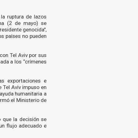
la ruptura de lazos
ana (2 de mayo) se
presidente genocida",
os países no pueden
con Tel Aviv por sus
gada a los “crímenes
as exportaciones e
e Tel Aviv impuso en
e ayuda humanitaria a
rmó el Ministerio de
ó que la decisión se
un flujo adecuado e