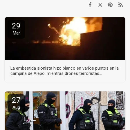
t
29
Mar
La embestida sionista hizo blanco en varios puntos en la
campiña de Alepo, mientras drones terroristas
embistieron en la misma zona y en Idlib.
27
Aug