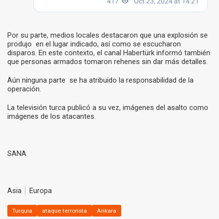
Por su parte, medios locales destacaron que una explosión se
produjo en el lugar indicado, así como se escucharon
disparos. En este contexto, el canal Habertürk informó también
que personas armados tomaron rehenes sin dar más detalles.
Aún ninguna parte se ha atribuido la responsabilidad de la
operación.
La televisión turca publicó a su vez, imágenes del asalto como
imágenes de los atacantes.
F
M
a
a
E
C
ce
st
SANA
m
o
b
o
ail
m
o
d
p
Asia
Europa
SAN
o
o
ar
ASS
Turquia
ataque terrorista
Ankara
k
n