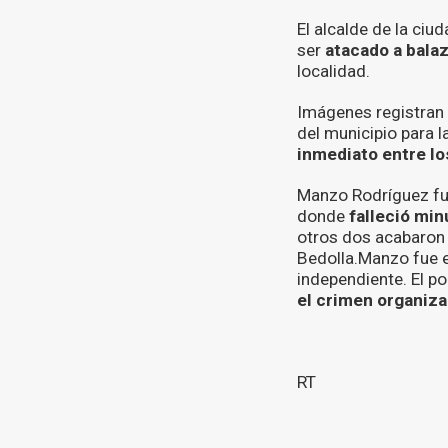
El alcalde de la ci
ser
atacado a bala
localidad.
Imágenes registran
del municipio para l
inmediato entre lo
Manzo Rodríguez fue
donde
falleció mi
otros dos acabaron 
Bedolla.Manzo fue 
independiente. El po
el crimen organiz
RT