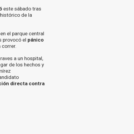
ó
este sábado tras
histórico de la
en el parque central
es provocó el
pánico
 correr.
aves a un hospital,
ugar de los hechos y
mírez
andidato
ción directa contra