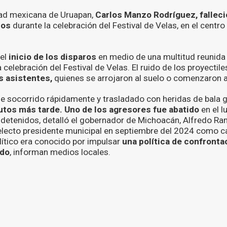
udad mexicana de Uruapan,
Carlos Manzo Rodríguez, falleci
zos
durante la celebración del Festival de Velas, en el centro 
 el
inicio de los disparos
en medio de una multitud reunida 
a celebración del Festival de Velas. El ruido de los proyectil
s asistentes,
quienes se arrojaron al suelo o comenzaron a
 socorrido rápidamente y trasladado con heridas de bala gr
nutos más tarde.
Uno de los agresores fue abatido
en el l
detenidos, detalló el gobernador de Michoacán, Alfredo Ra
electo presidente municipal en septiembre del 2024 como c
lítico era conocido por impulsar
una política de confronta
ado
, informan medios locales.