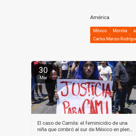
América
México
Morelia
a
Carlos Manzo Rodrígu
30
Mar
El caso de Camila: el feminicidio de una
niña que cimbró al sur de México en plena
Semana Santa