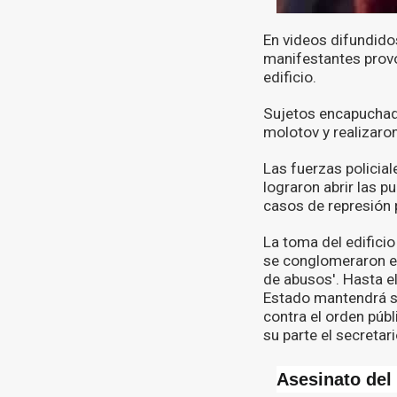
En videos difundidos
manifestantes provo
edificio.
Sujetos encapuchado
molotov y realizaro
Las fuerzas policial
lograron abrir las p
casos de represión p
La toma del edifici
se conglomeraron en
de abusos'. Hasta e
Estado mantendrá si
contra el orden púb
su parte el secretar
Asesinato del