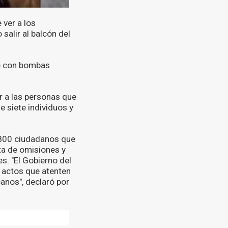
 ver a los
alir al balcón del
de con bombas
ar a las personas que
e siete individuos y
 800 ciudadanos que
ta de omisiones y
. "El Gobierno del
á actos que atenten
anos", declaró por