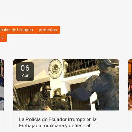
lcalde de Uruapan
protestas
ez
06
Apr
La Policía de Ecuador irrumpe en la
Embajada mexicana y detiene al
exvicepresidente Jorge Glas