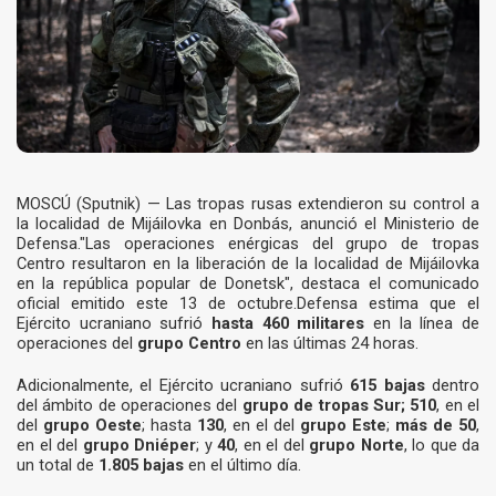
MOSCÚ (Sputnik) — Las tropas rusas extendieron su control a
la localidad de Mijáilovka en Donbás, anunció el Ministerio de
Defensa."Las operaciones enérgicas del grupo de tropas
Centro resultaron en la liberación de la localidad de Mijáilovka
en la república popular de Donetsk", destaca el comunicado
oficial emitido este 13 de octubre.Defensa estima que el
Ejército ucraniano sufrió
hasta 460 militares
en la línea de
operaciones del
grupo Centro
en las últimas 24 horas.
Adicionalmente, el Ejército ucraniano sufrió
615 bajas
dentro
del ámbito de operaciones del
grupo de tropas Sur;
510
, en el
del
grupo Oeste
; hasta
130
, en el del
grupo Este
;
más de 50
,
en el del
grupo Dniéper
; y
40
, en el del
grupo Norte
, lo que da
un total de
1.805 bajas
en el último día.