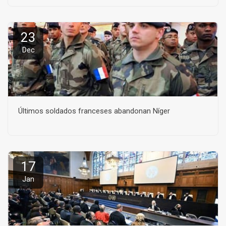
23
Dec
Últimos soldados franceses abandonan Níger
17
Jan