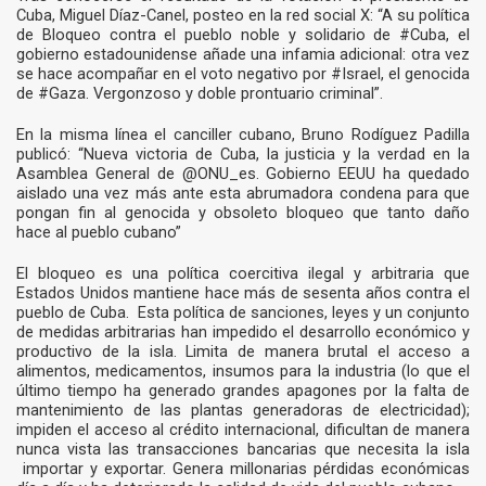
Cuba, Miguel Díaz-Canel, posteo en la red social X: “A su política
de Bloqueo contra el pueblo noble y solidario de #Cuba, el
gobierno estadounidense añade una infamia adicional: otra vez
se hace acompañar en el voto negativo por #Israel, el genocida
de #Gaza. Vergonzoso y doble prontuario criminal”.
En la misma línea el canciller cubano, Bruno Rodíguez Padilla
publicó: “Nueva victoria de Cuba, la justicia y la verdad en la
Asamblea General de @ONU_es. Gobierno EEUU ha quedado
aislado una vez más ante esta abrumadora condena para que
pongan fin al genocida y obsoleto bloqueo que tanto daño
hace al pueblo cubano”
El bloqueo es una política coercitiva ilegal y arbitraria que
Estados Unidos mantiene hace más de sesenta años contra el
pueblo de Cuba. Esta política de sanciones, leyes y un conjunto
de medidas arbitrarias han impedido el desarrollo económico y
productivo de la isla. Limita de manera brutal el acceso a
alimentos, medicamentos, insumos para la industria (lo que el
último tiempo ha generado grandes apagones por la falta de
mantenimiento de las plantas generadoras de electricidad);
impiden el acceso al crédito internacional, dificultan de manera
nunca vista las transacciones bancarias que necesita la isla
importar y exportar. Genera millonarias pérdidas económicas