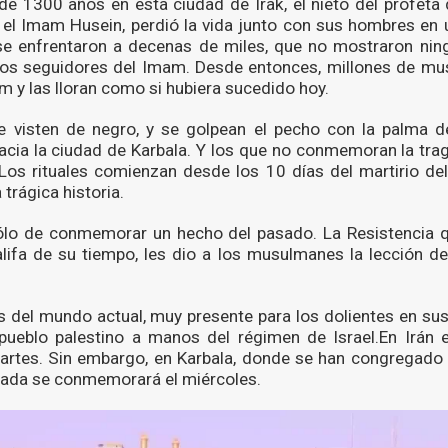
e 1300 años en esta ciudad de Irak, el nieto del profeta d
 el Imam Husein, perdió la vida junto con sus hombres en u
 enfrentaron a decenas de miles, que no mostraron ning
e los seguidores del Imam. Desde entonces, millones de m
m y las lloran como si hubiera sucedido hoy.
 visten de negro, y se golpean el pecho con la palma d
acia la ciudad de Karbala. Y los que no conmemoran la tra
 Los rituales comienzan desde los 10 días del martirio de
 trágica historia.
sólo de conmemorar un hecho del pasado. La Resistencia
alifa de su tiempo, les dio a los musulmanes la lección de
as del mundo actual, muy presente para los dolientes en s
pueblo palestino a manos del régimen de Israel.En Irán e
tes. Sin embargo, en Karbala, donde se han congregado 
nada se conmemorará el miércoles.