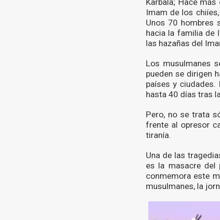
Karbala; Hace más d
Imam de los chiíes,
Unos 70 hombres se
hacia la familia d
las hazañas del Ima
Los musulmanes se
pueden se dirigen h
países y ciudades.
hasta 40 días tras la
Pero, no se trata 
frente al opresor c
tiranía.
Una de las tragedi
es la masacre del 
conmemora este mar
musulmanes, la jor