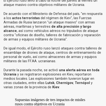
El Ejército ruso llevó a cabo la noche del jueves al viernes un
ataque masivo contra objetivos militares de Ucrania.
De acuerdo con el Ministerio de Defensa del país, "en respuesta
a los
actos terroristas
del régimen de Kiev", las Fuerzas
Armadas de Rusia lanzaron "un ataque masivo" con armas
aéreas, marítimas y terrestres
de alta precisión y largo
alcance
, así como vehículos aéreos no tripulados de ataque
contra "oficinas de diseño, talleres de fabricación y reparación
de armas y equipos militares de Ucrania".
De igual modo, el Ejército ruso lanzó ataques contra talleres de
ensamblaje de drones de ataque, centros de entrenamiento de
personal de vuelo, así como almacenes de armas y equipos
militares de las FF.AA. ucranianas.
Durante la pasada noche, se activó
una alerta aérea en toda
Ucrania
y se registraron explosiones en Kiev, reportaron
medios locales. Las explosiones también tuvieron lugar en
otras ciudades, entre ellas
Lutsk
,
Chernígov
,
Ternópol
y
varias zonas de la provincia de
Kiev
.