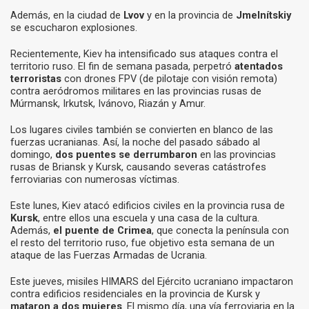
Además, en la ciudad de
Lvov
y en la provincia de
Jmelnítskiy
se escucharon explosiones.
Recientemente, Kiev ha intensificado sus ataques contra el
territorio ruso. El fin de semana pasada, perpetró
atentados
terroristas
con drones FPV (de pilotaje con visión remota)
contra aeródromos militares en las provincias rusas de
Múrmansk, Irkutsk, Ivánovo, Riazán y Amur.
Los lugares civiles también se convierten en blanco de las
fuerzas ucranianas. Así, la noche del pasado sábado al
domingo,
dos puentes
se derrumbaron
en las provincias
rusas de Briansk y Kursk, causando severas catástrofes
ferroviarias con numerosas víctimas.
Este lunes, Kiev atacó edificios civiles en la provincia rusa de
Kursk
, entre ellos una escuela y una casa de la cultura.
Además,
el puente de Crimea
, que conecta la península con
el resto del territorio ruso, fue objetivo esta semana de un
ataque de las Fuerzas Armadas de Ucrania.
Este jueves, misiles HIMARS del Ejército ucraniano impactaron
contra edificios residenciales en la provincia de Kursk y
mataron a dos mujeres
. El mismo día, una vía ferroviaria en la