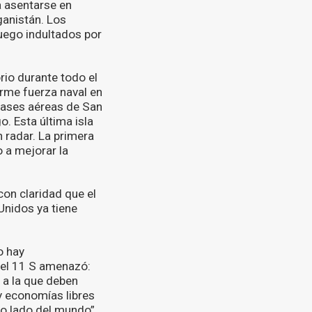
a asentarse en
ganistán. Los
uego indultados por
rio durante todo el
rme fuerza naval en
 bases aéreas de San
. Esta última isla
 radar. La primera
 a mejorar la
con claridad que el
Unidos ya tiene
o hay
del 11 S amenazó:
n a la que deben
y economías libres
ro lado del mundo”.