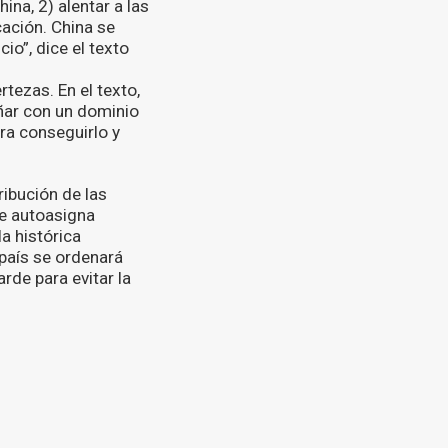
na, 2) alentar a las
cación. China se
io”, dice el texto
ezas. En el texto,
ñar con un dominio
ara conseguirlo y
ribución de las
se autoasigna
a histórica
 país se ordenará
rde para evitar la