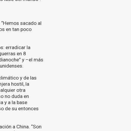
: “Hemos sacado al
cos en tan poco
: erradicar la
guerras en 8
edianoche” y –el más
ounidenses.
limático y de las
era hostil, la
alquier otra
so no duda en
a y a la base
so de su entonces
ación a China. “Son