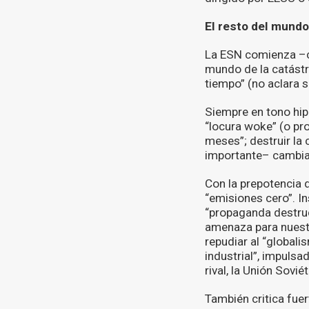
El resto del mundo
La ESN comienza –c
mundo de la catástr
tiempo” (no aclara 
Siempre en tono hipe
“locura woke” (o pr
meses”; destruir la
importante– cambiar
Con la prepotencia 
“emisiones cero”. In
“propaganda destruct
amenaza para nuestr
repudiar al “globali
industrial”, impuls
rival, la Unión Soviét
También critica fue