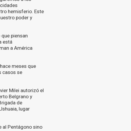
acidades
tro hemisferio. Este
nuestro poder y
e que piensan
a está
laman a América
a hace meses que
os casos se
ier Milei autorizó el
erto Belgrano y
Brigada de
Ushuaia, lugar
re al Pentágono sino