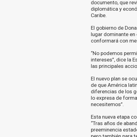
documento, que revi
diplomática y econó
Caribe.
El gobierno de Dona
lugar dominante en 
conformará con men
“No podemos permit
intereses”, dice la
las principales acci
El nuevo plan se oc
de que América latina
diferencias de los 
lo expresa de form
necesitemos”.
Esta nueva etapa con
“Tras años de aband
preeminencia estado
pero también para t