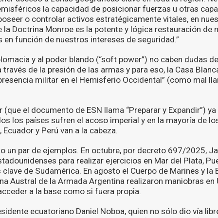
isféricos la capacidad de posicionar fuerzas u otras cap
oseer o controlar activos estratégicamente vitales, en nues
 la Doctrina Monroe es la potente y lógica restauración de 
s en función de nuestros intereses de seguridad.”
iplomacia y al poder blando (“soft power”) no caben dudas d
a través de la presión de las armas y para eso, la Casa Blanc
presencia militar en el Hemisferio Occidental” (como mal l
ar (que el documento de ESN llama “Preparar y Expandir”) y
os los países sufren el acoso imperial y en la mayoría de l
, Ecuador y Perú van a la cabeza.
o un par de ejemplos. En octubre, por decreto 697/2025, Jav
tadounidenses para realizar ejercicios en Mar del Plata, Pu
s clave de Sudamérica. En agosto el Cuerpo de Marines y la 
ina Austral de la Armada Argentina realizaron maniobras en 
ceder a la base como si fuera propia.
sidente ecuatoriano Daniel Noboa, quien no sólo dio vía lib