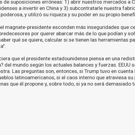
 de suposiciones erróneas: 1) abrir nuestros mercados a Chi
enses a invertir en China y 3) subcontratarle nuestra fabri
 poderosa, y utilizó su riqueza y su poder en su propio benefic
l magnate-presidente esconden más inseguridades que cert
 predecesores por querer abarcar más de lo que podían y so
saber qué se quiere, calcular si se tienen las herramientas p
a”.
ciera que el presidente estadounidense piensa en una redist
a? del mundo según los actuales balances y fuerzas. EEUU 
stra. Las preguntas son, entonces, si Trump tuvo en cuenta l
ueblos latinoamericanos, si el caos interno que atraviesa su
nas que él propone y, sobre todo, si ya no será demasiado ta