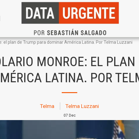
N
e: el plan de Trump para dominar América Latina. Por Telma Luzzani
LARIO MONROE: EL PLAN
MÉRICA LATINA. POR TEL
Telma
Telma Luzzani
07
Dec