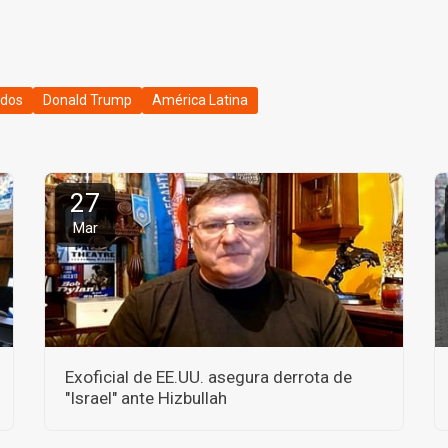
idos
Donald Trump
América Latina
27
Mar
Exoficial de EE.UU. asegura derrota de
"Israel" ante Hizbullah