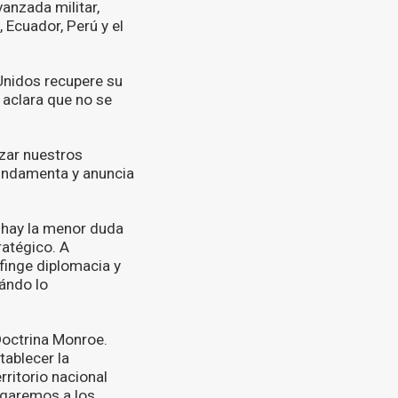
anzada militar,
 Ecuador, Perú y el
Unidos recupere su
 aclara que no se
zar nuestros
fundamenta y anuncia
o hay la menor duda
ratégico. A
finge diplomacia y
ándo lo
 Doctrina Monroe.
tablecer la
ritorio nacional
egaremos a los