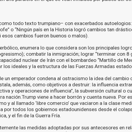
omo todo texto trumpiano– con exacerbados autoelogios
ofe” o “Ningún país en la Historia logró cambios tan drásti
si esos cambios fueron buenos o malos).
rbólico, enumera lo que considera son los principales logros
ogresismo); combatir la inmigración; lograr “terminar con 8 
 capacidad nuclear de Irán con el bombardeo “Martillo de M
 los ideales y la estructura de las Fuerzas Armadas estad
de un emperador condena al ostracismo la idea del cambio c
stala, además, como objetivos a destruir: la influencia extranj
iva y operaciones de influencia”, la subversión cultural o cu
a nación.Trump viene a hacer borrón y cuenta nueva. Por e
smo y al llamado ‘libre comercio’ que vaciaron a la clase medi
ada por todos los gobiernos estadounidenses desde el colap
ica, y el fin de la Guerra Fría.
rtemente las medidas adoptadas por sus antecesores en rel