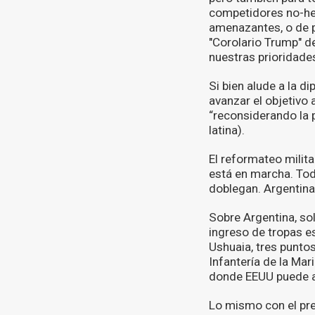
competidores no-hem
amenazantes, o de p
"Corolario Trump" de
nuestras prioridade
Si bien alude a la d
avanzar el objetivo 
“reconsiderando la 
latina).
El reformateo milit
está en marcha. Tod
doblegan. Argentina
Sobre Argentina, sol
ingreso de tropas es
Ushuaia, tres punto
Infantería de la Mar
donde EEUU puede ac
Lo mismo con el pre