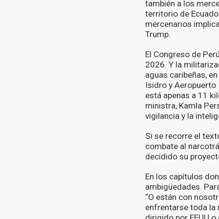
también a los merce
territorio de Ecuado
mercenarios implica
Trump.
El Congreso de Perú 
2026. Y la militari
aguas caribeñas, en
Isidro y Aeropuerto 
está apenas a 11 ki
ministra, Kamla Per
vigilancia y la intel
Si se recorre el tex
combate al narcotrá
decidido su proyect
En los capítulos don
ambigüedades. Para
“O están con nosotro
enfrentarse toda la
dirigido por EEUU o 