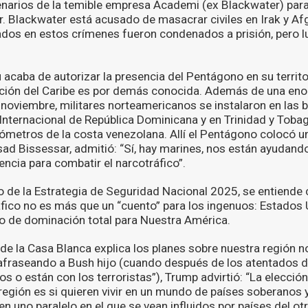
narios de la temible empresa Academi (ex Blackwater) par
r. Blackwater está acusado de masacrar civiles en Irak y Af
dos en estos crímenes fueron condenados a prisión, pero l
acaba de autorizar la presencia del Pentágono en su territo
zación del Caribe es por demás conocida. Además de una eno
 noviembre, militares norteamericanos se instalaron en las
Internacional de República Dominicana y en Trinidad y Tobago
lómetros de la costa venezolana. Allí el Pentágono colocó un
sad Bissessar, admitió: “Sí, hay marines, nos están ayudando
igencia para combatir el narcotráfico”.
to de la Estrategia de Seguridad Nacional 2025, se entiende 
fico no es más que un “cuento” para los ingenuos: Estados 
o de dominación total para Nuestra América.
de la Casa Blanca explica los planes sobre nuestra región n
fraseando a Bush hijo (cuando después de los atentados 
s o están con los terroristas”), Trump advirtió: “La elecció
 región es si quieren vivir en un mundo de países soberanos 
en uno paralelo en el que se vean influidos por países del ot