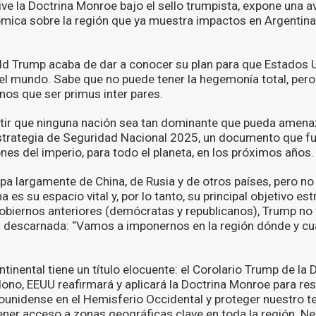
ve la Doctrina Monroe bajo el sello trumpista, expone una av
mica sobre la región que ya muestra impactos en Argentina,
ld Trump acaba de dar a conocer su plan para que Estados 
el mundo. Sabe que no puede tener la hegemonía total, pero
os que ser primus inter pares.
ir que ninguna nación sea tan dominante que pueda amena
 Estrategia de Seguridad Nacional 2025, un documento que 
ones del imperio, para todo el planeta, en los próximos años.
upa largamente de China, de Rusia y de otros países, pero n
 es su espacio vital y, por lo tanto, su principal objetivo est
gobiernos anteriores (demócratas y republicanos), Trump no 
a descarnada: “Vamos a imponernos en la región dónde y cu
tinental tiene un título elocuente: el Corolario Trump de la
ono, EEUU reafirmará y aplicará la Doctrina Monroe para res
unidense en el Hemisferio Occidental y proteger nuestro ter
ener acceso a zonas geográficas clave en toda la región. N