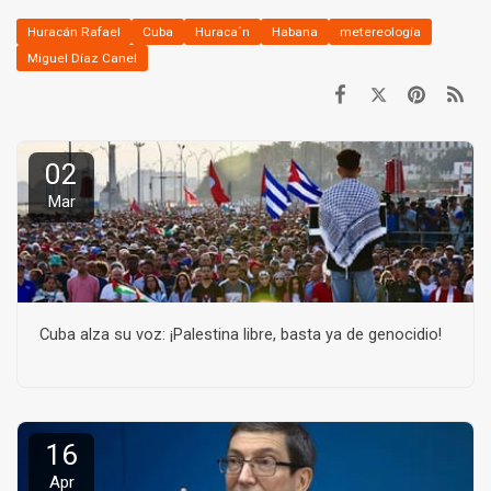
Huracán Rafael
Cuba
Huraca´n
Habana
metereología
Miguel Díaz Canel
02
Mar
Cuba alza su voz: ¡Palestina libre, basta ya de genocidio!
16
Apr