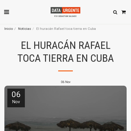
Inicio
Noticias
El huracán Rafael toca tierra en Cuba
EL HURACÁN RAFAEL
TOCA TIERRA EN CUBA
06
Nov
06
Nov