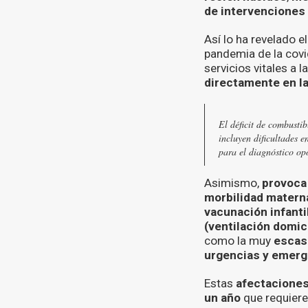
de intervenciones
Así lo ha revelado e
pandemia de la covi
servicios vitales a 
directamente en la
El déficit de combustib
incluyen dificultades e
para el diagnóstico op
Asimismo,
provoca 
morbilidad matern
vacunación infanti
(ventilación domic
como la muy
escasa
urgencias y emerg
Estas
afectaciones
un año
que requiere