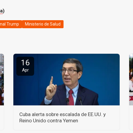
a
)
nal Trump
Ministerio de Salud
16
Apr
Cuba alerta sobre escalada de EE.UU. y
Reino Unido contra Yemen