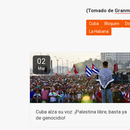
(Tomado de
Granm
Cuba
Bloqueo
Do
La Habana
02
Mar
Cuba alza su voz: ¡Palestina libre, basta ya
de genocidio!