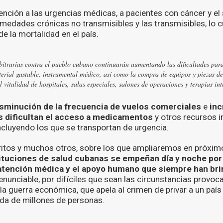
ención a las urgencias médicas, a pacientes con cáncer y el
edades crónicas no transmisibles y las transmisibles, lo c
e la mortalidad en el país.
itrarias contra el pueblo cubano continuarán aumentando las dificultades par
terial gastable, instrumental médico, así como la compra de equipos y piezas de
 vitalidad de hospitales, salas especiales, salones de operaciones y terapias int
sminución de la frecuencia de vuelos comerciales
e
inc
es dificultan el acceso a medicamentos
y otros recursos i
ncluyendo los que se transportan de urgencia.
ritos y muchos otros, sobre los que ampliaremos en próxi
tituciones de salud cubanas se empeñan día y noche por
 atención médica y el apoyo humano que siempre han br
enunciable, por difíciles que sean las circunstancias provoc
la guerra económica, que apela al crimen de privar a un paí
ida de millones de personas.