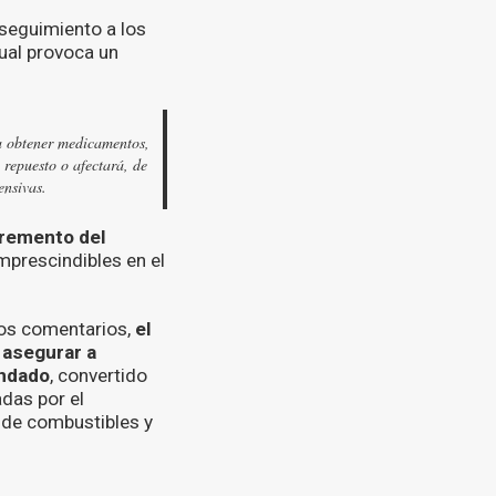
 seguimiento a los
ual provoca un
a obtener medicamentos,
 repuesto o afectará, de
ensivas.
remento del
mprescindibles en el
mos comentarios,
el
 asegurar a
indado
, convertido
adas por el
s de combustibles y