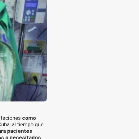
itaciones
como
uba, al tiempo que
para pacientes
os o necesitados