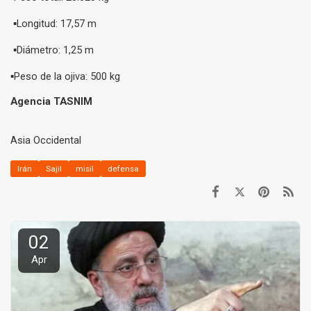
▪️Longitud: 17,57 m
▪️Diámetro: 1,25 m
▪️Peso de la ojiva: 500 kg
Agencia TASNIM
Asia Occidental
Irán
Sajil
misil
defensa
02
Apr