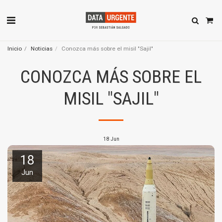
Inicio
Noticias
Conozca más sobre el misil "Sajil"
CONOZCA MÁS SOBRE EL
MISIL "SAJIL"
18
Jun
18
Jun