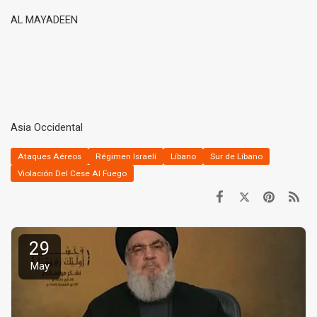
AL MAYADEEN
Asia Occidental
Ataques Aéreos
Régimen Israelí
Líbano
Sur de Líbano
Violación Del Cese Al Fuego
29
May