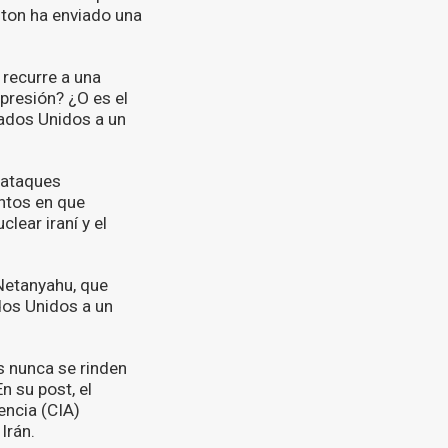
gton ha enviado una
recurre a una
 presión? ¿O es el
tados Unidos a un
s ataques
ntos en que
lear iraní y el
 Netanyahu, que
dos Unidos a un
s nunca se rinden
n su post, el
encia (CIA)
Irán.