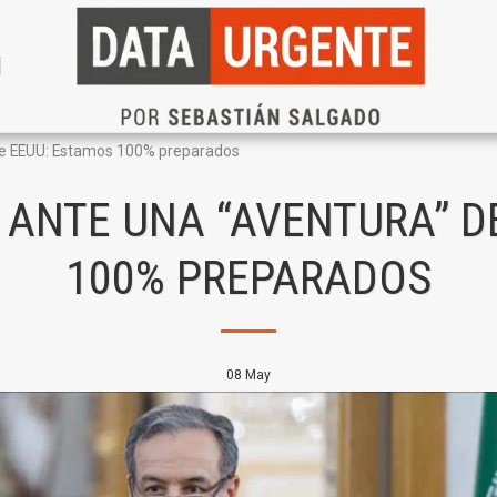
N
” de EEUU: Estamos 100% preparados
Í ANTE UNA “AVENTURA” D
100% PREPARADOS
08
May