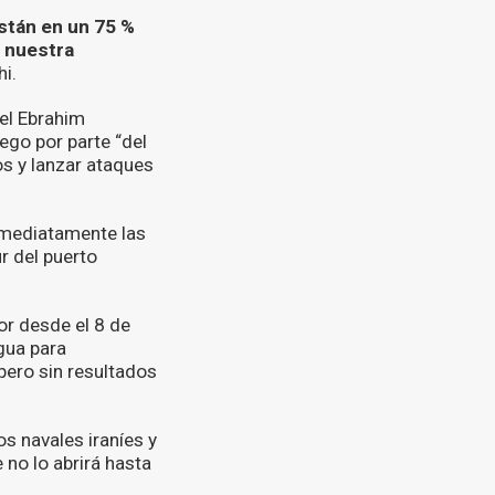
stán en un 75 %
a nuestra
i.
nel Ebrahim
ego por parte “del
os y lanzar ataques
nmediatamente las
r del puerto
or desde el 8 de
egua para
pero sin resultados
s navales iraníes y
 no lo abrirá hasta