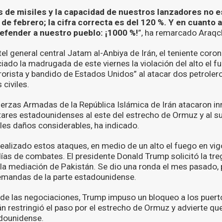
 de misiles y la capacidad de nuestros lanzadores no e
de febrero; la cifra correcta es del 120 %. Y en cuanto 
efender a nuestro pueblo: ¡1000 %!
”, ha remarcado Araqch
tel general central Jatam al-Anbiya de Irán, el teniente coro
iado la madrugada de este viernes la violación del alto el fu
rrorista y bandido de Estados Unidos” al atacar dos petroler
 civiles.
uerzas Armadas de la República Islámica de Irán
atacaron i
ares estadounidenses al este del estrecho de Ormuz y al su
es daños considerables, ha indicado.
ealizado estos ataques, en medio de un alto el fuego en vig
 días de combates. El presidente Donald Trump solicitó la tr
la mediación de Pakistán. Se dio una ronda el mes pasado, 
emandas de la parte estadounidense.
de las negociaciones, Trump impuso un bloqueo a los puerto
án restringió el paso por el estrecho de Ormuz y advierte que
adounidense.