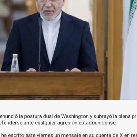
 denunció la postura dual de Washington y subrayó la plena p
efenderse ante cualquier agresión estadounidense.
ha escrito este viernes un mensaje en su cuenta de X en re