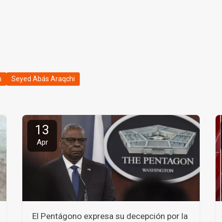
n
Seyed Abás Araqchi
13
Apr
El Pentágono expresa su decepción por la