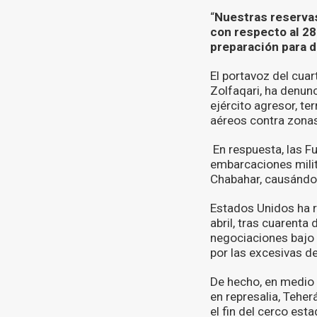
“
Nuestras reservas
con respecto al 28 
preparación para d
El portavoz del cuar
Zolfaqari, ha denunc
ejército agresor, te
aéreos contra zonas
En respuesta, las F
embarcaciones milit
Chabahar, causándol
Estados Unidos ha r
abril, tras cuarenta
negociaciones bajo 
por las excesivas d
De hecho, en medio 
en represalia, Teher
el fin del cerco est