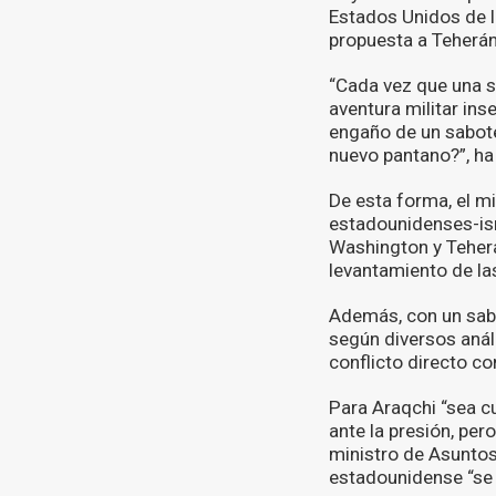
Estados Unidos de l
propuesta a Teherán 
“Cada vez que una s
aventura militar ins
engaño de un sabote
nuevo pantano?”, ha
De esta forma, el m
estadounidenses-isr
Washington y Teherá
levantamiento de las
Además, con un sabo
según diversos anál
conflicto directo co
Para Araqchi “sea cu
ante la presión, per
ministro de Asuntos 
estadounidense “se e