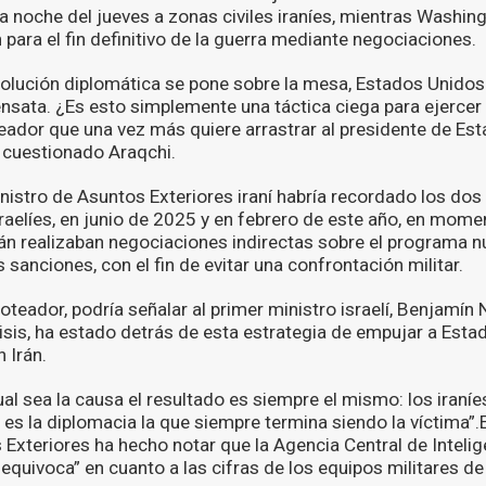
a noche del jueves a zonas civiles iraníes, mientras Washin
para el fin definitivo de la guerra mediante negociaciones.
olución diplomática se pone sobre la mesa, Estados Unidos 
ensata. ¿Es esto simplemente una táctica ciega para ejercer
ador que una vez más quiere arrastrar al presidente de Es
 cuestionado Araqchi.
inistro de Asuntos Exteriores iraní habría recordado los do
aelíes, en junio de 2025 y en febrero de este año, en mome
n realizaban negociaciones indirectas sobre el programa nuc
 sanciones, con el fin de evitar una confrontación militar.
teador, podría señalar al primer ministro israelí, Benjamín
isis, ha estado detrás de esta estrategia de empujar a Esta
n Irán.
al sea la causa el resultado es siempre el mismo: los iraníe
o es la diplomacia la que siempre termina siendo la víctima”.E
Exteriores ha hecho notar que la Agencia Central de Intelig
quivoca” en cuanto a las cifras de los equipos militares de 