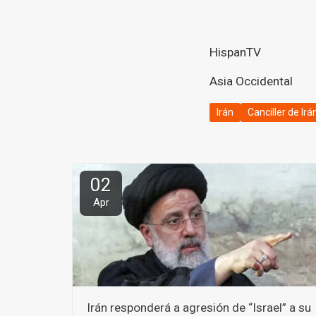
HispanTV
Asia Occidental
Irán
Canciller de Irá
02
Apr
Irán responderá a agresión de “Israel” a su