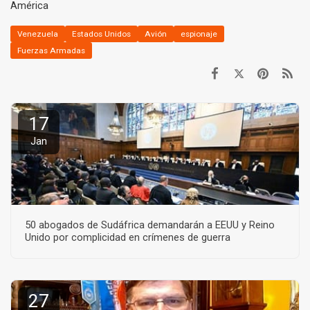
América
Venezuela
Estados Unidos
Avión
espionaje
Fuerzas Armadas
17
Jan
50 abogados de Sudáfrica demandarán a EEUU y Reino
Unido por complicidad en crímenes de guerra
27