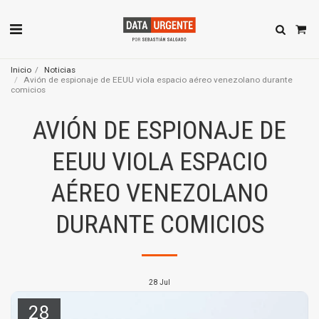
Inicio
Noticias
Avión de espionaje de EEUU viola espacio aéreo venezolano durante
comicios
AVIÓN DE ESPIONAJE DE
EEUU VIOLA ESPACIO
AÉREO VENEZOLANO
DURANTE COMICIOS
28
Jul
28