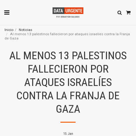
Inicio
Noticias
Al menos 13 palestinos fallecieron por ataques israelíes contra la Franja
de Gaza
AL MENOS 13 PALESTINOS
FALLECIERON POR
ATAQUES ISRAELÍES
CONTRA LA FRANJA DE
GAZA
15
Jan