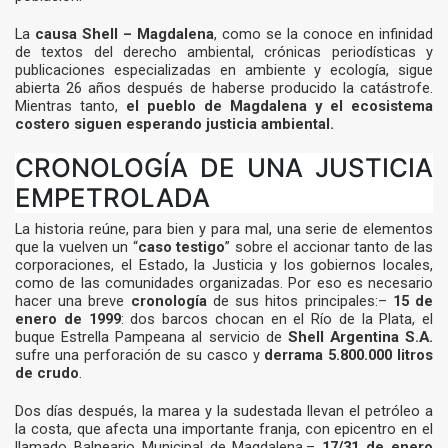
La
causa Shell – Magdalena
, como se la conoce en infinidad
de textos del derecho ambiental, crónicas periodísticas y
publicaciones especializadas en ambiente y ecología, sigue
abierta 26 años después de haberse producido la catástrofe.
Mientras tanto,
el pueblo de Magdalena y el ecosistema
costero siguen esperando justicia ambiental.
CRONOLOGÍA DE UNA JUSTICIA
EMPETROLADA
La historia reúne, para bien y para mal, una serie de elementos
que la vuelven un “
caso testigo
” sobre el accionar tanto de las
corporaciones, el Estado, la Justicia y los gobiernos locales,
como de las comunidades organizadas. Por eso es necesario
hacer una breve
cronología
de sus hitos principales:–
15 de
enero de 1999
: dos barcos chocan en el Río de la Plata, el
buque Estrella Pampeana al servicio de
Shell Argentina S.A.
sufre una perforación de su casco y
derrama 5.800.000 litros
de crudo
.
Dos días después, la marea y la sudestada llevan el petróleo a
la costa, que afecta una importante franja, con epicentro en el
llamado Balneario Municipal de Magdalena.–
17/31 de enero