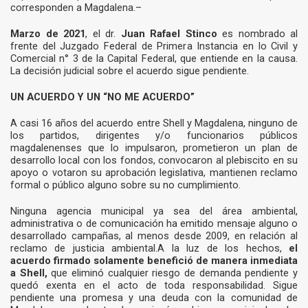
corresponden a Magdalena.–
Marzo de
2021
, el dr.
Juan Rafael Stinco
es nombrado al
frente del Juzgado Federal de Primera Instancia en lo Civil y
Comercial n° 3 de la Capital Federal, que entiende en la causa.
La decisión judicial sobre el acuerdo sigue pendiente.
UN ACUERDO Y UN “NO ME ACUERDO”
A casi 16 años del acuerdo entre Shell y Magdalena, ninguno de
los partidos, dirigentes y/o funcionarios públicos
magdalenenses que lo impulsaron, prometieron un plan de
desarrollo local con los fondos, convocaron al plebiscito en su
apoyo o votaron su aprobación legislativa, mantienen reclamo
formal o público alguno sobre su no cumplimiento.
Ninguna agencia municipal ya sea del área ambiental,
administrativa o de comunicación ha emitido mensaje alguno o
desarrollado campañas, al menos desde 2009, en relación al
reclamo de justicia ambiental.A la luz de los hechos,
el
acuerdo firmado solamente benefició de manera inmediata
a Shell,
que eliminó cualquier riesgo de demanda pendiente y
quedó exenta en el acto de toda responsabilidad. Sigue
pendiente una promesa y una deuda con la comunidad de