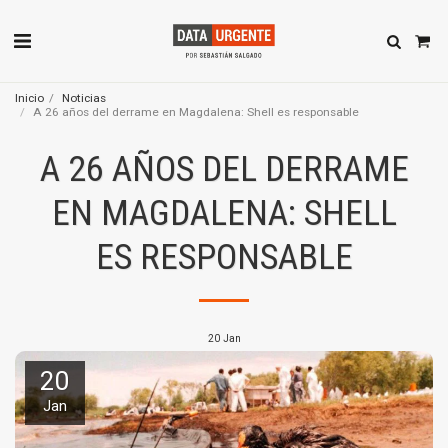
Inicio
Noticias
A 26 años del derrame en Magdalena: Shell es responsable
A 26 AÑOS DEL DERRAME
EN MAGDALENA: SHELL
ES RESPONSABLE
20
Jan
20
Jan