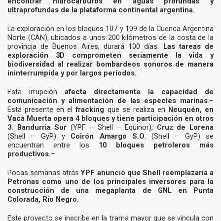
encontrar hidrocarburos en aguas profundas y
ultraprofundas de la plataforma continental argentina.
La exploración en los bloques 107 y 109 de la Cuenca Argentina
Norte (CAN), ubicados a unos 200 kilómetros de la costa de la
provincia de Buenos Aires, durará 100 días.
Las tareas de
exploración 3D comprometen seriamente la vida y
biodiversidad al realizar bombardeos sonoros de manera
ininterrumpida y por largos períodos.
Esta irrupción
afecta directamente la capacidad de
comunicación y alimentación de las especies marinas
.–
Está presente en el
fracking
que se realiza en
Neuquén, en
Vaca Muerta opera 4 bloques y tiene participación en otros
3.
Bandurria Sur
(YPF – Shell – Equinor),
Cruz de Lorena
(Shell – GyP) y
Coirón
Amargo S.O
. (Shell – GyP) se
encuentran entre los
10 bloques petroleros más
productivos.
–
Pocas semanas atrás
YPF anunció que Shell reemplazaría a
Petronas como uno de los principales inversores para la
construcción de una megaplanta de GNL en Punta
Colorada, Río Negro.
Este proyecto se inscribe en la trama mayor que se vincula con