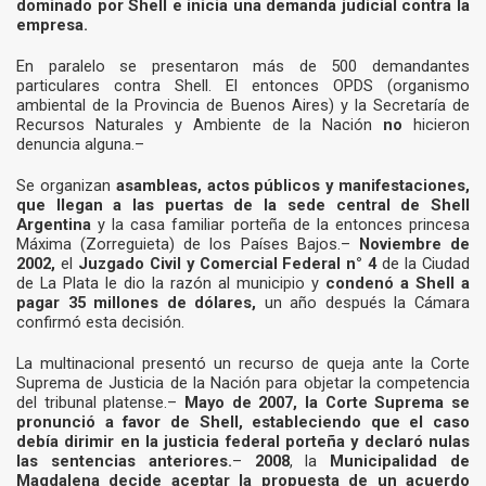
dominado por Shell e inicia una demanda judicial contra la
empresa.
En paralelo se presentaron más de 500 demandantes
particulares contra Shell. El entonces OPDS (organismo
ambiental de la Provincia de Buenos Aires) y la Secretaría de
Recursos Naturales y Ambiente de la Nación
no
hicieron
denuncia alguna.–
Se organizan
asambleas, actos públicos y manifestaciones,
que llegan a las puertas de la sede central de Shell
Argentina
y la casa familiar porteña de la entonces princesa
Máxima (Zorreguieta) de los Países Bajos.–
Noviembre de
2002,
el
Juzgado Civil y Comercial Federal n° 4
de la Ciudad
de La Plata le dio la razón al municipio y
condenó a Shell a
pagar 35 millones de dólares,
un año después la Cámara
confirmó esta decisión.
La multinacional presentó un recurso de queja ante la Corte
Suprema de Justicia de la Nación para objetar la competencia
del tribunal platense.–
Mayo de 2007, la Corte Suprema se
pronunció a favor de Shell, estableciendo que el caso
debía dirimir en la justicia federal porteña y declaró nulas
las sentencias anteriores.
–
2008
, la
Municipalidad de
Magdalena decide aceptar la propuesta de un acuerdo