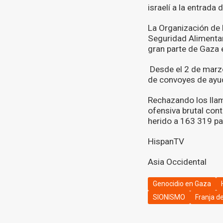
israelí a la entrada
La Organización de 
Seguridad Alimentari
gran parte de Gaza 
Desde el 2 de marzo
de convoyes de ayud
Rechazando los llama
ofensiva brutal con
herido a 163 319 pa
HispanTV
Asia Occidental
Genocidio en Gaza
SIONISMO
Franja d