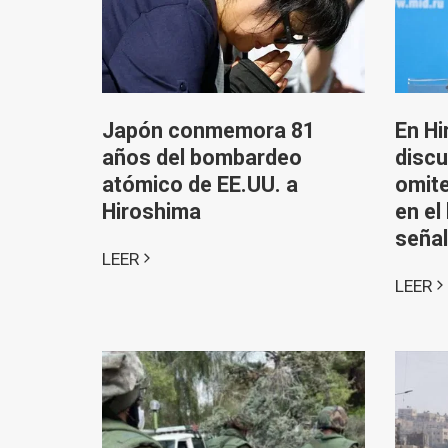
Japón conmemora 81
En Hi
años del bombardeo
discu
atómico de EE.UU. a
omite
Hiroshima
en el
señal
LEER
LEER