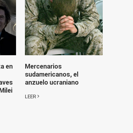
ta en
Mercenarios
sudamericanos, el
laves
anzuelo ucraniano
Milei
LEER